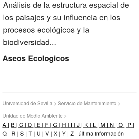
Análisis de la estructura espacial de
los paisajes y su influencia en los
procesos ecológicos y la
biodiversidad...
Aseos Ecologicos
Universidad de Sevilla > Servicio de Mantenimiento >
Unidad de Medio Ambiente >
A |
B |
C |
D |
E |
F |
G |
H |
I |
J |
K |
L |
M |
N |
O |
P |
Q |
R |
S |
T |
U |
V |
X |
Y |
Z |
última información