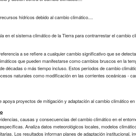
ecursos hídricos debido al cambio climático....
a en el sistema climático de la Tierra para contrarrestar el cambio cli
ferencia a se refiere a cualquier cambio significativo que se detecta 
limáticos que pueden manifestarse como cambios bruscos en la tempe
de décadas o más tiempo incluso. Estos períodos de cambio climáti
rocesos naturales como modificación en las corrientes oceánicas - c
 apoya proyectos de mitigación y adaptación al cambio climático en p
co
videncias, causas y consecuencias del cambio climático en el entorno 
 específicas. Analiza datos meteorológicos locales, modelos climátic
tarias. Los resultados informan planes de adaptación institucional, in