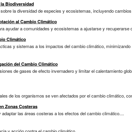
la Biodiversidad
sobre la diversidad de especies y ecosistemas, incluyendo cambios en
ptación al Cambio Climático
ara ayudar a comunidades y ecosistemas a ajustarse y recuperarse de
bio Climático
rácticas y sistemas a los impactos del cambio climático, minimizando
igación del Cambio Climático
siones de gases de efecto invernadero y limitar el calentamiento glo
les de los organismos se ven afectados por el cambio climático, como
en Zonas Costeras
 adaptar las áreas costeras a los efectos del cambio climático....
a y acción contra el cambio climático....