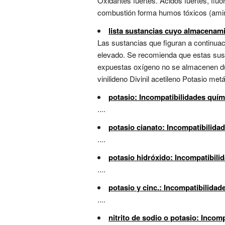
Oxidantes fuertes. Ácidos fuertes, flú
combustión forma humos tóxicos (aminas
lista sustancias cuyo almacenam
Las sustancias que figuran a continuac
elevado. Se recomienda que estas sust
expuestas oxígeno no se almacenen du
vinilideno Divinil acetileno Potasio metál
potasio: Incompatibilidades quím
....
potasio cianato: Incompatibilida
....
potasio hidróxido: Incompatibili
....
potasio y cinc.: Incompatibilidad
....
nitrito de sodio o potasio: Incom