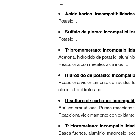
....
Ácido bórico: incompatibilidades
Potasio...
Sulfato de plomo: incompatibilid
Potasio...
Tribromometano: incompatibilida
Acetona, hidróxido de potasio, alumini
Reacciona con metales alcalinos....
Hidróxido de potasio: incompatib
Reacciona violentamente con ácidos fue
cloro, tetrahidrofurano....
Disulfuro de carbono: incompatib
Aminas aromáticas. Puede reaccionar po
Reacciona violentamente con oxidantes, 
Triclorometano: incompatibilida
Bases fuertes, aluminio, magnesio, sodi