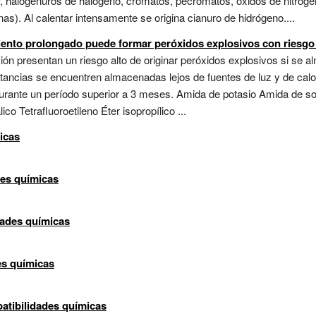
or, halogenuros de halógeno, cromatos, pecromatos, óxidos de nitrógen
). Al calentar intensamente se origina cianuro de hidrógeno....
iento prolongado puede formar peróxidos explosivos con riesgo 
ión presentan un riesgo alto de originar peróxidos explosivos si se 
ancias se encuentren almacenadas lejos de fuentes de luz y de cal
rante un período superior a 3 meses. Amida de potasio Amida de so
ico Tetrafluoroetileno Éter isopropílico ...
icas
des químicas
dades químicas
es químicas
patibilidades químicas