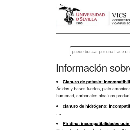
Información sob
Cianuro de potasio: incompatibil
Ácidos y bases fuertes, plata amoniacal
humedad, carbonatos alcalinos produci
cianuro de hidrógeno: Incompati
....
Piridina: incompatibilidades quí