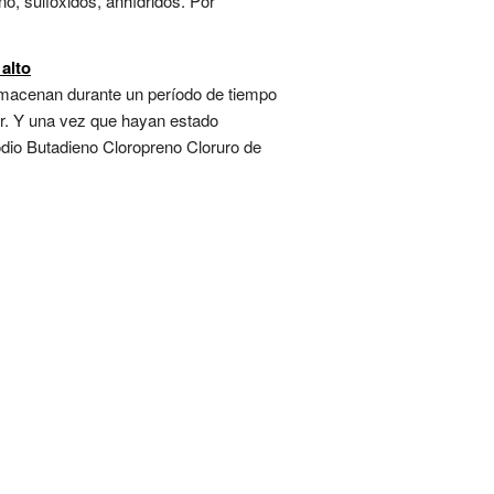
o, sulfóxidos, anhídridos. Por
alto
almacenan durante un período de tiempo
or. Y una vez que hayan estado
dio Butadieno Cloropreno Cloruro de