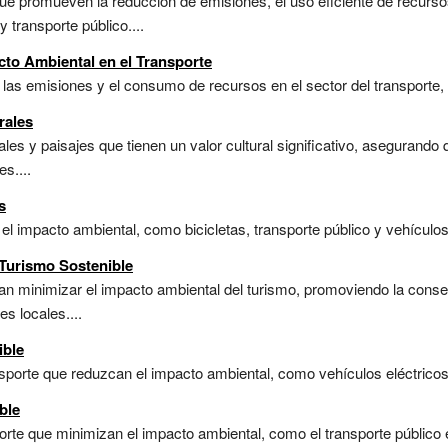
ue promueven la reducción de emisiones, el uso eficiente de recurso
 transporte público....
cto Ambiental en el Transporte
las emisiones y el consumo de recursos en el sector del transporte, 
rales
les y paisajes que tienen un valor cultural significativo, asegurando
es....
s
 impacto ambiental, como bicicletas, transporte público y vehículos e
Turismo Sostenible
n minimizar el impacto ambiental del turismo, promoviendo la conse
s locales....
ible
porte que reduzcan el impacto ambiental, como vehículos eléctricos y 
ble
te que minimizan el impacto ambiental, como el transporte público efi