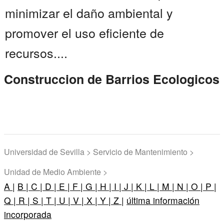
minimizar el daño ambiental y
promover el uso eficiente de
recursos....
Construccion de Barrios Ecologicos
Universidad de Sevilla > Servicio de Mantenimiento >
Unidad de Medio Ambiente >
A |
B |
C |
D |
E |
F |
G |
H |
I |
J |
K |
L |
M |
N |
O |
P |
Q |
R |
S |
T |
U |
V |
X |
Y |
Z |
última información
incorporada