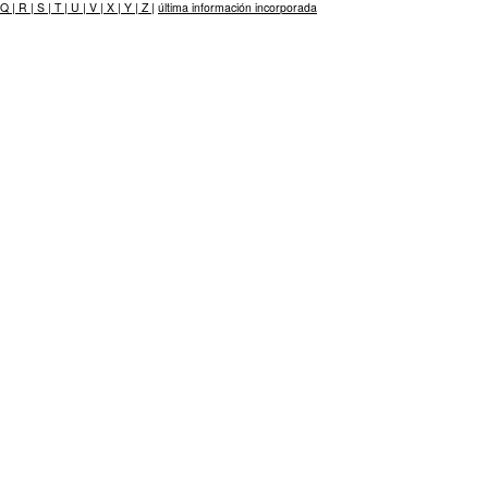
Q |
R |
S |
T |
U |
V |
X |
Y |
Z |
última información incorporada