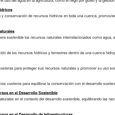
l uso del agua en la agricultura, como el riego por goteo y la gestión
ídricos
 y conservación de recursos hídricos en toda una cuenca, promoviend
aturales
ra sostenible los recursos naturales interrelacionados como agua, su
ón de los recursos hídricos y terrestres dentro de una cuenca hidrog
costeras para proteger sus recursos naturales y promover su uso sost
os costeros para equilibrar la conservación con el desarrollo sostenib
rsos en el Desarrollo Sostenible
turales en el contexto del desarrollo sostenible, equilibrando las n
rsos en el Desarrollo de Infraestructuras