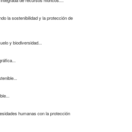
 integrada de recursos hídricos....
o la sostenibilidad y la protección de
elo y biodiversidad...
ráfica...
enible...
le...
ecesidades humanas con la protección