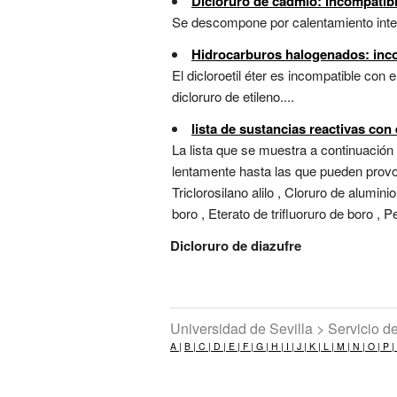
Dicloruro de cadmio: incompatib
Se descompone por calentamiento inte
Hidrocarburos halogenados: inco
El dicloroetil éter es incompatible con 
dicloruro de etileno....
lista de sustancias reactivas con
La lista que se muestra a continuación
lentamente hasta las que pueden provoca
Triclorosilano alilo , Cloruro de alumini
boro , Eterato de trifluoruro de boro , Pe
Dicloruro de diazufre
Universidad de Sevilla > Servicio 
A |
B |
C |
D |
E |
F |
G |
H |
I |
J |
K |
L |
M |
N |
O |
P |