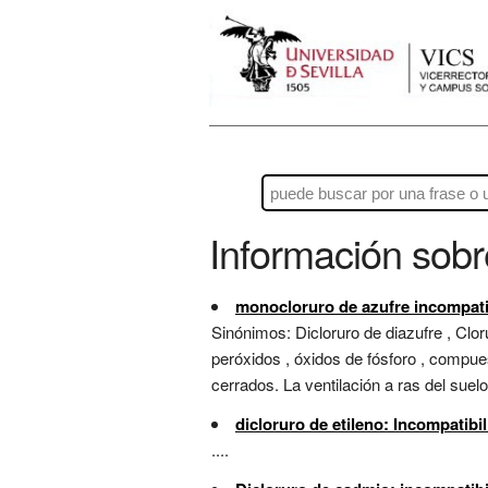
Información sob
monocloruro de azufre incompati
Sinónimos: Dicloruro de diazufre , Clo
peróxidos , óxidos de fósforo , compue
cerrados. La ventilación a ras del suelo.
dicloruro de etileno: Incompatibi
....