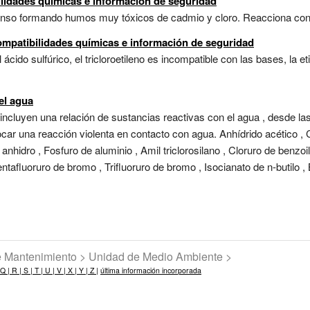
ilidades químicas e información de seguridad
nso formando humos muy tóxicos de cadmio y cloro. Reacciona con o
mpatibilidades químicas e información de seguridad
el ácido sulfúrico, el tricloroetileno es incompatible con las bases, la 
 el agua
 incluyen una relación de sustancias reactivas con el agua , desde la
r una reacción violenta en contacto con agua. Anhídrido acético , Clo
o anhidro , Fosfuro de aluminio , Amil triclorosilano , Cloruro de benzoi
ntafluoruro de bromo , Trifluoruro de bromo , Isocianato de n-butilo , But
de Mantenimiento > Unidad de Medio Ambiente >
Q |
R |
S |
T |
U |
V |
X |
Y |
Z |
última información incorporada