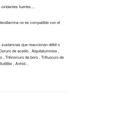
xidantes fuertes....
etilendiamina no es compatible con el
s sustancias que reaccionan débil o
ruro de acetilo , Alquilaluminios ,
lo , Tribromuro de boro , Trifluoruro de
illitio , Anhíd...