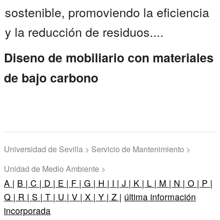
sostenible, promoviendo la eficiencia
y la reducción de residuos....
Diseno de mobiliario con materiales
de bajo carbono
Universidad de Sevilla > Servicio de Mantenimiento >
Unidad de Medio Ambiente >
A |
B |
C |
D |
E |
F |
G |
H |
I |
J |
K |
L |
M |
N |
O |
P |
Q |
R |
S |
T |
U |
V |
X |
Y |
Z |
última información
incorporada