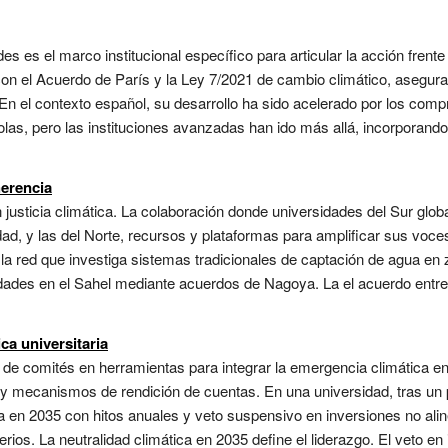
s es el marco institucional específico para articular la acción frent
con el Acuerdo de París y la Ley 7/2021 de cambio climático, asegur
. En el contexto español, su desarrollo ha sido acelerado por los com
s, pero las instituciones avanzadas han ido más allá, incorporando j
erencia
 justicia climática. La colaboración donde universidades del Sur glo
ad, y las del Norte, recursos y plataformas para amplificar sus voces
 la red que investiga sistemas tradicionales de captación de agua en
idades en el Sahel mediante acuerdos de Nagoya. La el acuerdo entr
a universitaria
 de comités en herramientas para integrar la emergencia climática en
 y mecanismos de rendición de cuentas. En una universidad, tras un 
ica en 2035 con hitos anuales y veto suspensivo en inversiones no ali
erios. La neutralidad climática en 2035 define el liderazgo. El veto e