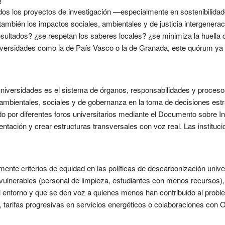
dos los proyectos de investigación —especialmente en sostenibilida
ambién los impactos sociales, ambientales y de justicia intergeneraci
esultados? ¿se respetan los saberes locales? ¿se minimiza la huella
versidades como la de País Vasco o la de Granada, este quórum ya i
iversidades es el sistema de órganos, responsabilidades y procesos 
s ambientales, sociales y de gobernanza en la toma de decisiones estr
ado por diferentes foros universitarios mediante el Documento sobre
entación y crear estructuras transversales con voz real. Las instit
amente criterios de equidad en las políticas de descarbonización univ
ulnerables (personal de limpieza, estudiantes con menos recursos), 
l entorno y que se den voz a quienes menos han contribuido al proble
vo , tarifas progresivas en servicios energéticos o colaboraciones co