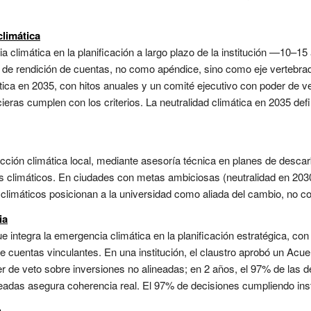
climática
cia climática en la planificación a largo plazo de la institución —10
e rendición de cuentas, no como apéndice, sino como eje vertebrador
ática en 2035, con hitos anuales y un comité ejecutivo con poder de v
ieras cumplen con los criterios. La neutralidad climática en 2035 defi
cción climática local, mediante asesoría técnica en planes de desca
os climáticos. En ciudades con metas ambiciosas (neutralidad en 2030
 climáticos posicionan a la universidad como aliada del cambio, no co
ia
 integra la emergencia climática en la planificación estratégica, con
cuentas vinculantes. En una institución, el claustro aprobó un Acue
r de veto sobre inversiones no alineadas; en 2 años, el 97% de las d
ineadas asegura coherencia real. El 97% de decisiones cumpliendo insti
n