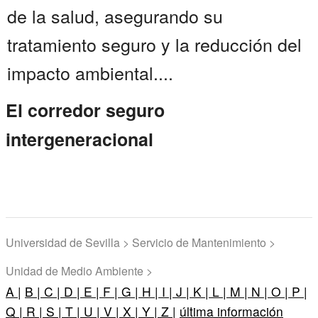
de la salud, asegurando su
tratamiento seguro y la reducción del
impacto ambiental....
El corredor seguro
intergeneracional
Universidad de Sevilla > Servicio de Mantenimiento >
Unidad de Medio Ambiente >
A |
B |
C |
D |
E |
F |
G |
H |
I |
J |
K |
L |
M |
N |
O |
P |
Q |
R |
S |
T |
U |
V |
X |
Y |
Z |
última información