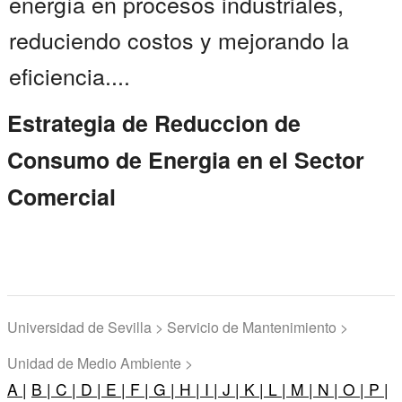
energía en procesos industriales,
reduciendo costos y mejorando la
eficiencia....
Estrategia de Reduccion de
Consumo de Energia en el Sector
Comercial
Universidad de Sevilla > Servicio de Mantenimiento >
Unidad de Medio Ambiente >
A |
B |
C |
D |
E |
F |
G |
H |
I |
J |
K |
L |
M |
N |
O |
P |