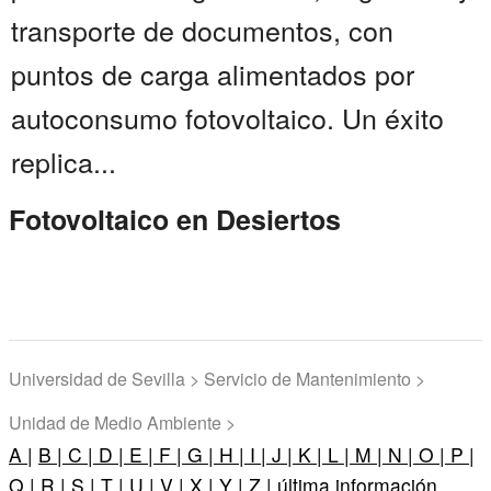
transporte de documentos, con
puntos de carga alimentados por
autoconsumo fotovoltaico. Un éxito
replica...
Fotovoltaico en Desiertos
Universidad de Sevilla > Servicio de Mantenimiento >
Unidad de Medio Ambiente >
A |
B |
C |
D |
E |
F |
G |
H |
I |
J |
K |
L |
M |
N |
O |
P |
Q |
R |
S |
T |
U |
V |
X |
Y |
Z |
última información