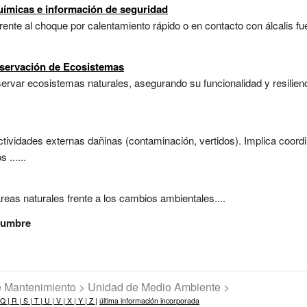
uímicas e información de seguridad
ente al choque por calentamiento rápido o en contacto con álcalis f
nservación de Ecosistemas
servar ecosistemas naturales, asegurando su funcionalidad y resilie
ctividades externas dañinas (contaminación, vertidos). Implica coor
......
reas naturales frente a los cambios ambientales....
idumbre
de Mantenimiento > Unidad de Medio Ambiente >
Q |
R |
S |
T |
U |
V |
X |
Y |
Z |
última información incorporada