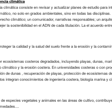
encia climática
ia climática consiste en revisar y actualizar planes de estudio para 
imático, no solo en grados ambientales, sino en todas las disciplina
derecho climático; un comunicador, narrativas responsables; un arquitec
tejer la sostenibilidad en el ADN de cada titulación. La el acuerdo en
eger la calidad y la salud del suelo frente a la erosión y la contamin
ger ecosistemas costeros degradados, incluyendo playas, dunas, ma
io climático y la erosión costera. En universidades costeras o con pr
ción de dunas , recuperación de playas, protección de ecosistemas d
ctos integran conocimientos de ingeniería costera, biología marina y 
 de especies vegetales y animales en las áreas de cultivo, contribuy
ermedades....