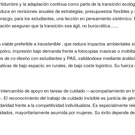
rtidumbre y la adaptación continua como parte de la transición ecológi
aduce en revisiones anuales de estrategias, presupuestos flexibles y
derazgo; para los estudiantes, una lección en pensamiento sistémico
ción aseguran que la transición sea ágil, no burocrática.......
viable preferible a insostenible , que reduce impactos ambientales sin
n polvo, impresión bajo demanda frente a fotocopias masivas o mobilia
es de co-diseño con estudiantes y PAS, validándose mediante análisis 
ivas de bajo espacio; en rurales, de bajo coste logístico. Su fuerza 
a el intercambio de apoyo en tareas de cuidado —acompañamiento en 
l reconocimiento del trabajo de cuidado invisible es justicia de gén
aridad frente a la competitividad individualista. Es especialmente re
cuidados, mayoritariamente asumida por mujeres. Su éxito depende de l