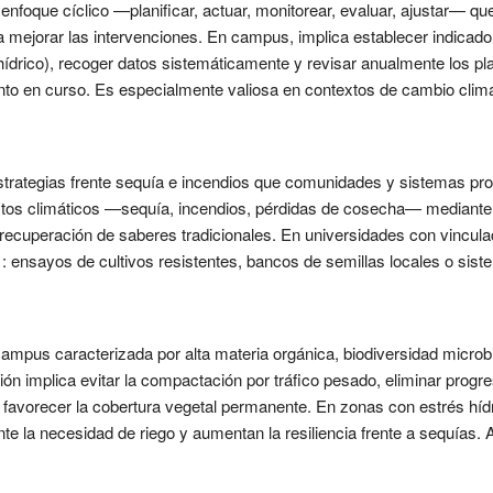
 enfoque cíclico —planificar, actuar, monitorear, evaluar, ajustar— q
a mejorar las intervenciones. En campus, implica establecer indicador
hídrico), recoger datos sistemáticamente y revisar anualmente los p
ento en curso. Es especialmente valiosa en contextos de cambio climá
estrategias frente sequía e incendios que comunidades y sistemas pr
tos climáticos —sequía, incendios, pérdidas de cosecha— mediante 
 recuperación de saberes tradicionales. En universidades con vincula
 ensayos de cultivos resistentes, bancos de semillas locales o sist
ampus caracterizada por alta materia orgánica, biodiversidad microb
ión implica evitar la compactación por tráfico pesado, eliminar progre
y favorecer la cobertura vegetal permanente. En zonas con estrés hídr
e la necesidad de riego y aumentan la resiliencia frente a sequías.