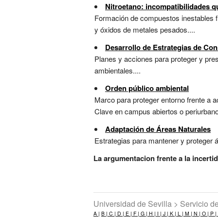
Nitroetano: incompatibilidades q
Formación de compuestos inestables fr
y óxidos de metales pesados....
Desarrollo de Estrategias de Co
Planes y acciones para proteger y pre
ambientales....
Orden público ambiental
Marco para proteger entorno frente a a
Clave en campus abiertos o periurbanos 
Adaptación de Áreas Naturales
Estrategias para mantener y proteger á
La argumentacion frente a la incert
Universidad de Sevilla > Servicio 
A |
B |
C |
D |
E |
F |
G |
H |
I |
J |
K |
L |
M |
N |
O |
P |