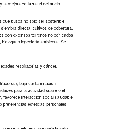
la mejora de la salud del suelo....
es que busca no solo ser sostenible,
 siembra directa, cultivos de cobertura,
es con extensos terrenos no edificados
iología o ingeniería ambiental. Se
dades respiratorias y cáncer....
ltradores), baja contaminación
idades para la actividad suave o el
 favorece interacción social saludable
o preferencias estéticas personales.
no en el suelo es clave para la salud