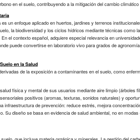
no en el suelo, contribuyendo a la mitigación del cambio climático y 
taria
ia es un enfoque aplicado en huertos, jardines y terrenos institucional
uelo, la biodiversidad y los ciclos hídricos mediante técnicas como la
 En el contexto español, adquiere especial relevancia en universidad
e puede convertirse en laboratorio vivo para grados de agronomía, b
Suelo en la Salud
rivadas de la exposición a contaminantes en el suelo, como enferme
lud física y mental de sus usuarios mediante aire limpio (árboles fi
sensoriales positivos (aromas, texturas, sonidos naturales) y oportun
infraestructura de prevención: reduce estrés, mejora concentración,
rmo. Su diseño se basa en evidencia de salud ambiental, no en modas 
uelo, que incluye materia orgánica y minerales. La gestión del carbo