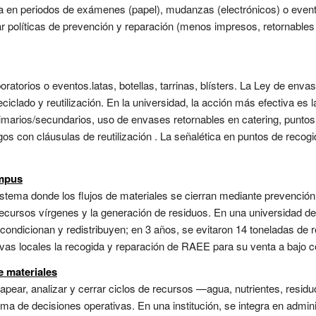
ncia en periodos de exámenes (papel), mudanzas (electrónicos) o eve
eñar políticas de prevención y reparación (menos impresos, retornables 
ratorios o eventos.latas, botellas, tarrinas, blísters. La Ley de en
ciclado y reutilización. En la universidad, la acción más efectiva es
imarios/secundarios, uso de envases retornables en catering, puntos
gos con cláusulas de reutilización . La señalética en puntos de recogid
ampus
tema donde los flujos de materiales se cierran mediante prevención, r
 recursos vírgenes y la generación de residuos. En una universidad de
acondicionan y redistribuyen; en 3 años, se evitaron 14 toneladas de 
vas locales la recogida y reparación de RAEE para su venta a bajo cos
e materiales
ear, analizar y cerrar ciclos de recursos —agua, nutrientes, resid
oma de decisiones operativas. En una institución, se integra en admini