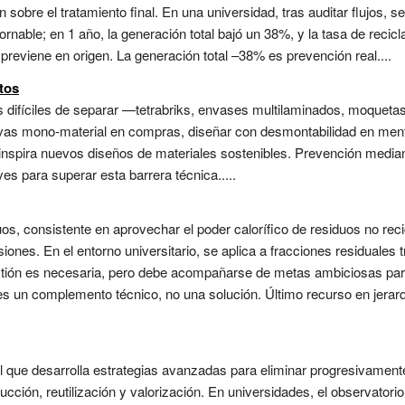
 sobre el tratamiento final. En una universidad, tras auditar flujos, 
ornable; en 1 año, la generación total bajó un 38%, y la tasa de recic
previene en origen. La generación total –38% es prevención real....
tos
 difíciles de separar —tetrabriks, envases multilaminados, moquetas
nativas mono-material en compras, diseñar con desmontabilidad en men
 inspira nuevos diseños de materiales sostenibles. Prevención media
s para superar esta barrera técnica.....
uos, consistente en aprovechar el poder calorífico de residuos no rec
ones. En el entorno universitario, se aplica a fracciones residuales tr
stión es necesaria, pero debe acompañarse de metas ambiciosas par
es un complemento técnico, no una solución. Último recurso en jerar
l que desarrolla estrategias avanzadas para eliminar progresivament
ción, reutilización y valorización. En universidades, el observatorio a