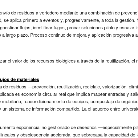
nvío de residuos a vertedero mediante una combinación de prevención,
, se aplica primero a eventos y, progresivamente, a toda la gestión.
nosticar flujos, identificar fugas, probar soluciones piloto y escalar 
 a largo plazo. Proceso continuo de mejora y aplicación progresiva a 
l valor de los recursos biológicos a través de la reutilización, el r
lujos de materiales
a de residuos —prevención, reutilización, reciclaje, valorización, eli
licada es economía circular real que implica mapear entradas y salida
de mobiliario, reacondicionamiento de equipos, compostaje de orgánic
y un sistema de información compartido. La el acuerdo entre universid
aumento exponencial no gestionado de desechos —especialmente plás
neales y obsolescencia acelerada, que sobrepasa la capacidad de lo