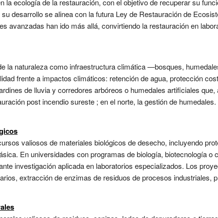
la ecología de la restauración, con el objetivo de recuperar su funci
su desarrollo se alinea con la futura Ley de Restauración de Ecosis
nes avanzadas han ido más allá, convirtiendo la restauración en labora
de la naturaleza como infraestructura climática —bosques, humedal
bilidad frente a impactos climáticos: retención de agua, protección co
ardines de lluvia y corredores arbóreos o humedales artificiales que,
tauración post incendio sureste ; en el norte, la gestión de humedales.
gicos
cursos valiosos de materiales biológicos de desecho, incluyendo pr
másica. En universidades con programas de biología, biotecnología o c
nte investigación aplicada en laboratorios especializados. Los proy
rios, extracción de enzimas de residuos de procesos industriales, pr
ales