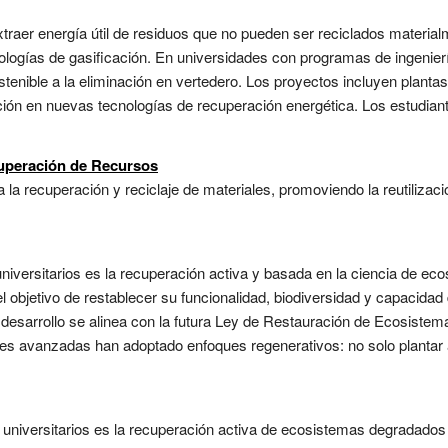
raer energía útil de residuos que no pueden ser reciclados material
ologías de gasificación. En universidades con programas de ingenierí
tenible a la eliminación en vertedero. Los proyectos incluyen plantas 
ación en nuevas tecnologías de recuperación energética. Los estudia
uperación de Recursos
 la recuperación y reciclaje de materiales, promoviendo la reutilizac
niversitarios es la recuperación activa y basada en la ciencia de 
bjetivo de restablecer su funcionalidad, biodiversidad y capacidad 
 desarrollo se alinea con la futura Ley de Restauración de Ecosistema
nes avanzadas han adoptado enfoques regenerativos: no solo plantar á
 universitarios es la recuperación activa de ecosistemas degradad