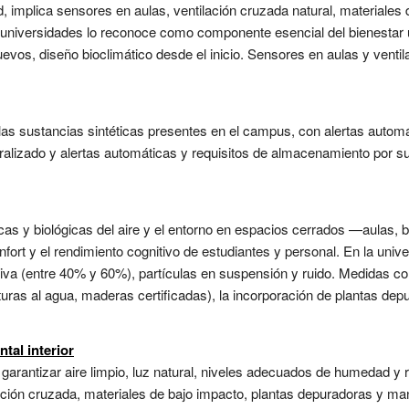
ad, implica sensores en aulas, ventilación cruzada natural, materiale
 universidades lo reconoce como componente esencial del bienestar uni
evos, diseño bioclimático desde el inicio. Sensores en aulas y venti
s las sustancias sintéticas presentes en el campus, con alertas autom
tralizado y alertas automáticas y requisitos de almacenamiento por su
as y biológicas del aire y el entorno en espacios cerrados —aulas, bi
nfort y el rendimiento cognitivo de estudiantes y personal. En la unive
a (entre 40% y 60%), partículas en suspensión y ruido. Medidas como
turas al agua, maderas certificadas), la incorporación de plantas dep
tal interior
garantizar aire limpio, luz natural, niveles adecuados de humedad y r
ilación cruzada, materiales de bajo impacto, plantas depuradoras y m