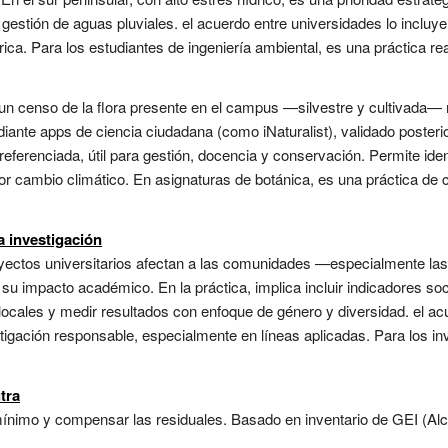
la gestión de aguas pluviales. el acuerdo entre universidades lo incl
ca. Para los estudiantes de ingeniería ambiental, es una práctica real
es un censo de la flora presente en el campus —silvestre y cultivada—
iante apps de ciencia ciudadana (como iNaturalist), validado poster
referenciada, útil para gestión, docencia y conservación. Permite ide
r cambio climático. En asignaturas de botánica, es una práctica de 
a investigación
oyectos universitarios afectan a las comunidades —especialmente la
su impacto académico. En la práctica, implica incluir indicadores soci
 locales y medir resultados con enfoque de género y diversidad. el a
igación responsable, especialmente en líneas aplicadas. Para los in
tra
nimo y compensar las residuales. Basado en inventario de GEI (Alcan