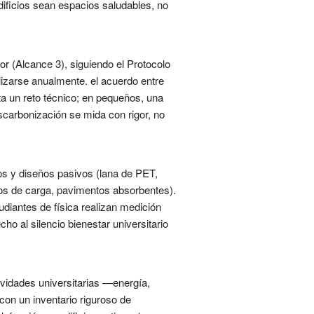
ificios sean espacios saludables, no
or (Alcance 3), siguiendo el Protocolo
lizarse anualmente. el acuerdo entre
a un reto técnico; en pequeños, una
scarbonización se mida con rigor, no
os y diseños pasivos (lana de PET,
rios de carga, pavimentos absorbentes).
udiantes de física realizan medición
ho al silencio bienestar universitario
ividades universitarias —energía,
on un inventario riguroso de