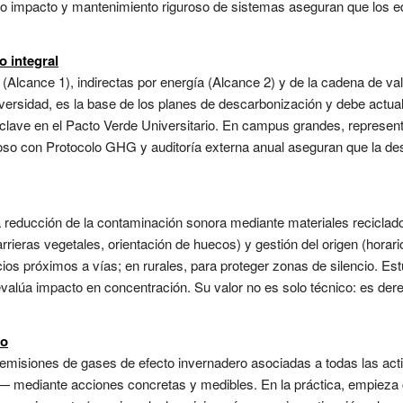
jo impacto y mantenimiento riguroso de sistemas aseguran que los ed
o integral
(Alcance 1), indirectas por energía (Alcance 2) y de la cadena de val
versidad, es la base de los planes de descarbonización y debe actua
clave en el Pacto Verde Universitario. En campus grandes, represent
roso con Protocolo GHG y auditoría externa anual aseguran que la de
la reducción de la contaminación sonora mediante materiales reciclad
rrieras vegetales, orientación de huecos) y gestión del origen (hora
ios próximos a vías; en rurales, para proteger zonas de silencio. Est
valúa impacto en concentración. Su valor no es solo técnico: es derec
no
as emisiones de gases de efecto invernadero asociadas a todas las act
— mediante acciones concretas y medibles. En la práctica, empieza c