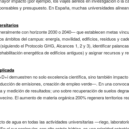
mayor impacto (por ejemplo, los viajes aéreos en investigación o la ca
ponsables y presupuesto. En España, muchas universidades alinean 
rsitarios
eneralmente con horizonte 2030 o 2040— que establecen metas vincu
os ámbitos del campus: energía, movilidad, edificios, residuos y cade
(siguiendo el Protocolo GHG, Alcances 1, 2 y 3), identificar palancas 
 rehabilitación energética de edificios antiguos) y asignar recursos y
plicada
+D+i demuestren no solo excelencia científica, sino también impacto a
ucción de emisiones, creación de empleo verde—. En una convocator
a y medición de resultados; uno sobre recuperación de suelos degra
ecino. El aumento de materia orgánica 200% regenera territorios rea
cto de agua en todas las actividades universitarias —riego, laborato
En el sur peninsular, con alto estrés hídrico, es una prioridad estrat