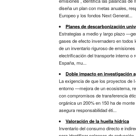
emisiones , identifica las palancas de 
diseña un plan con metas anuales, res
Europeo y los fondos Next Generat...
Planes de descarbonización unive
Estrategias a medio y largo plazo —g
gases de efecto invernadero en todos l
de un inventario riguroso de emisiones 
electrificación del transporte interno o
España, mu...
Doble impacto en investigación a
La exigencia de que los proyectos de I
entorno —mejora de un ecosistema, red
con compromisos de transferencia étic
orgánica un 200% en 150 ha de monte v
asegura responsabilidad éti...
Valoración de la huella hídrica
Inventario del consumo directo e indire
para identificar palancas de reducción. 