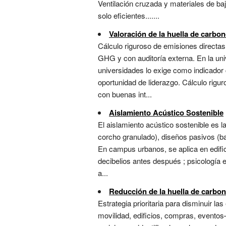
Ventilación cruzada y materiales de ba
solo eficientes.......
Valoración de la huella de carbon
Cálculo riguroso de emisiones directas 
GHG y con auditoría externa. En la uni
universidades lo exige como indicador 
oportunidad de liderazgo. Cálculo rigu
con buenas int...
Aislamiento Acústico Sostenible
El aislamiento acústico sostenible es 
corcho granulado), diseños pasivos (ba
En campus urbanos, se aplica en edific
decibelios antes después ; psicología e
a...
Reducción de la huella de carbo
Estrategia prioritaria para disminuir l
movilidad, edificios, compras, eventos