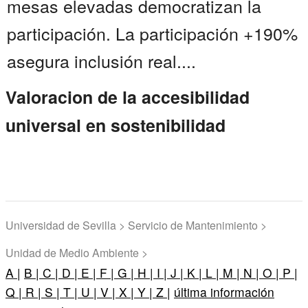
mesas elevadas democratizan la
participación. La participación +190%
asegura inclusión real....
Valoracion de la accesibilidad
universal en sostenibilidad
Universidad de Sevilla > Servicio de Mantenimiento >
Unidad de Medio Ambiente >
A |
B |
C |
D |
E |
F |
G |
H |
I |
J |
K |
L |
M |
N |
O |
P |
Q |
R |
S |
T |
U |
V |
X |
Y |
Z |
última información