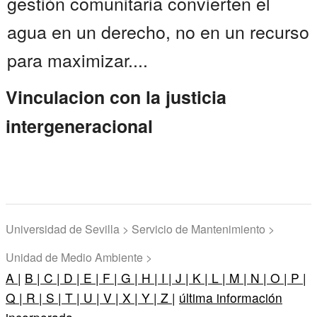
gestión comunitaria convierten el
agua en un derecho, no en un recurso
para maximizar....
Vinculacion con la justicia
intergeneracional
Universidad de Sevilla > Servicio de Mantenimiento >
Unidad de Medio Ambiente >
A |
B |
C |
D |
E |
F |
G |
H |
I |
J |
K |
L |
M |
N |
O |
P |
Q |
R |
S |
T |
U |
V |
X |
Y |
Z |
última información