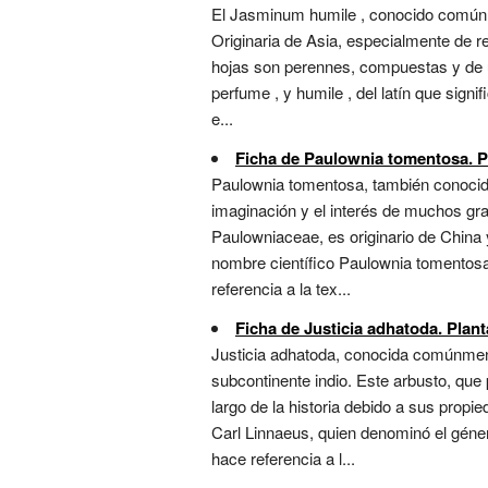
El Jasminum humile , conocido comúnmen
Originaria de Asia, especialmente de r
hojas son perennes, compuestas y de u
perfume , y humile , del latín que sign
e...
Ficha de Paulownia tomentosa. Pl
Paulownia tomentosa, también conocida 
imaginación y el interés de muchos grac
Paulowniaceae, es originario de China 
nombre científico Paulownia tomentosa
referencia a la tex...
Ficha de Justicia adhatoda. Plant
Justicia adhatoda, conocida comúnment
subcontinente indio. Este arbusto, que
largo de la historia debido a sus propi
Carl Linnaeus, quien denominó el géner
hace referencia a l...