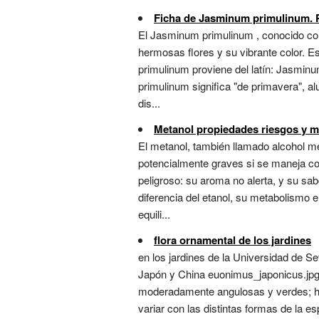
Ficha de Jasminum primulinum. Pl
El Jasminum primulinum , conocido com
hermosas flores y su vibrante color. E
primulinum proviene del latín: Jasminu
primulinum significa "de primavera", al
dis...
Metanol propiedades riesgos y m
El metanol, también llamado alcohol 
potencialmente graves si se maneja con 
peligroso: su aroma no alerta, y su sa
diferencia del etanol, su metabolismo e
equili...
flora ornamental de los jardines
en los jardines de la Universidad de 
Japón y China euonimus_japonicus.jpg 
moderadamente angulosas y verdes; hoj
variar con las distintas formas de la 