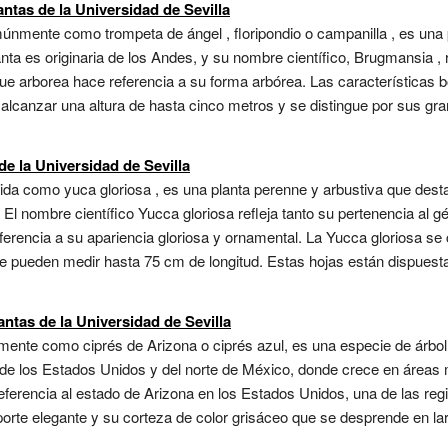
ntas de la Universidad de Sevilla
nmente como trompeta de ángel , floripondio o campanilla , es una p
anta es originaria de los Andes, y su nombre científico, Brugmansia ,
e arborea hace referencia a su forma arbórea. Las características 
 alcanzar una altura de hasta cinco metros y se distingue por sus gr
de la Universidad de Sevilla
a como yuca gloriosa , es una planta perenne y arbustiva que desta
 El nombre científico Yucca gloriosa refleja tanto su pertenencia al
ferencia a su apariencia gloriosa y ornamental. La Yucca gloriosa se 
e pueden medir hasta 75 cm de longitud. Estas hojas están dispuesta
ntas de la Universidad de Sevilla
nte como ciprés de Arizona o ciprés azul, es una especie de árbol p
 de los Estados Unidos y del norte de México, donde crece en área
referencia al estado de Arizona en los Estados Unidos, una de las r
 porte elegante y su corteza de color grisáceo que se desprende en la