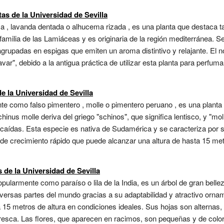
as de la Universidad de Sevilla
a , lavanda dentada o alhucema rizada , es una planta que destaca t
familia de las Lamiáceas y es originaria de la región mediterránea. S
agrupadas en espigas que emiten un aroma distintivo y relajante. El 
"lavar", debido a la antigua práctica de utilizar esta planta para perfum
e la Universidad de Sevilla
 como falso pimentero , molle o pimentero peruano , es una planta p
inus molle deriva del griego "schinos", que significa lentisco, y "mo
s caídas. Esta especie es nativa de Sudamérica y se caracteriza por 
e de crecimiento rápido que puede alcanzar una altura de hasta 15 m
 de la Universidad de Sevilla
ularmente como paraíso o lila de la India, es un árbol de gran belleza
iversas partes del mundo gracias a su adaptabilidad y atractivo ornam
 15 metros de altura en condiciones ideales. Sus hojas son alternas,
sca. Las flores, que aparecen en racimos, son pequeñas y de color b