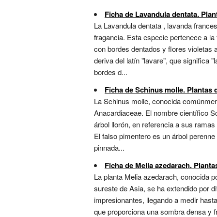
Ficha de Lavandula dentata. Plant
La Lavandula dentata , lavanda frances
fragancia. Esta especie pertenece a la 
con bordes dentados y flores violetas 
deriva del latín "lavare", que significa 
bordes d...
Ficha de Schinus molle. Plantas d
La Schinus molle, conocida comúnmente
Anacardiaceae. El nombre científico Sch
árbol llorón, en referencia a sus rama
El falso pimentero es un árbol perenn
pinnada...
Ficha de Melia azedarach. Plantas
La planta Melia azedarach, conocida pop
sureste de Asia, se ha extendido por d
impresionantes, llegando a medir hasta
que proporciona una sombra densa y fre