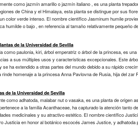
te como jazmín amarillo o jazmín italiano , es una planta trepadora
egiones de China y el Himalaya, esta planta se distingue por sus flor
n color verde intenso. El nombre científico Jasminum humile provien
ifica humilde o bajo , en referencia al tamaño relativamente pequeño 
antas de la Universidad de Sevilla
como paulonia, kiri, árbol emperatriz o árbol de la princesa, es una
ias a sus múltiples usos y características excepcionales. Este árbol,
y se ha extendido a otras partes del mundo debido a su rápido crecim
 rinde homenaje a la princesa Anna Pavlovna de Rusia, hija del zar 
as de la Universidad de Sevilla
e como adhatoda, malabar nut o vasaka, es una planta de origen asiá
 pertenece a la familia Acanthaceae, ha capturado la atención tanto 
edades medicinales y su atractivo estético. El nombre científico Justi
o Justicia en honor al botánico escocés James Justice, y adhatoda p