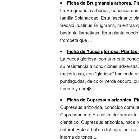
Ficha de Brugmansia arborea. Pla
La Brugmansia arborea , conocida comú
familia Solanaceae. Esta fascinante pl
Sebald Justinus Brugmans, mientras qu
bastante llamativas. Esta planta puede
trompeta que ...
Ficha de Yucca gloriosa. Plantas 
La Yucca gloriosa, comúnmente conocid
su resistencia a condiciones adversas.
majestuoso, con "gloriosa" haciendo re
puntiagudas, de color verde oscuro, qu
fibrosa y cori�...
Ficha de Cupressus arizonica. Pla
Cupressus arizonica, conocido comúnme
Cupressaceae. Es nativo del suroeste
científico, Cupressus arizonica, hace 
natural. Este árbol se distingue por su
interna de tonos ...