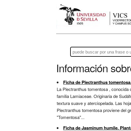
Información sob
Ficha de Plectranthus tomentosa.
La Plectranthus tomentosa , conocida 
familia Lamiaceae. Originaria de Sudáfr
textura suave y aterciopelada. Las hoj
Plectranthus tomentosa proviene del grie
"Tomentosa"...
Ficha de Jasminum humile. Planta