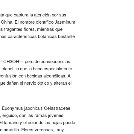
a que captura la atención por sus
de China. El nombre científico Jasminum
s fragantes flores, mientras que
unas características botánicas bastante
ncia —CH3OH— pero de consecuencias
l etanol, lo que lo hace especialmente
confusión con bebidas alcohólicas. A
e dañan el nervio óptico y alteran el
s. 1 Euonymus japonicus CeIastraceae
, erguido, con las ramas jóvenes
l tamaño y el color de las hojas puede
 o amarillo. Flores verdosas, muy