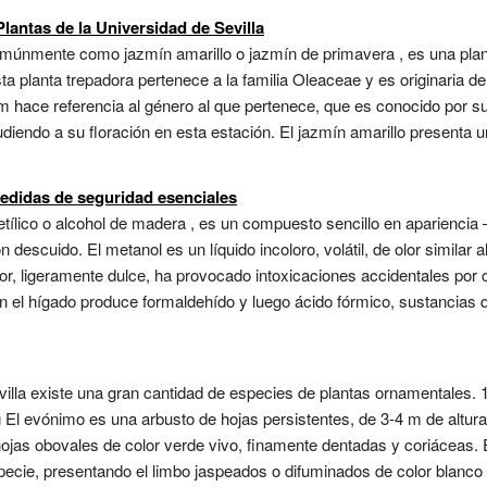
antas de la Universidad de Sevilla
únmente como jazmín amarillo o jazmín de primavera , es una plant
sta planta trepadora pertenece a la familia Oleaceae y es originaria 
m hace referencia al género al que pertenece, que es conocido por su
udiendo a su floración en esta estación. El jazmín amarillo presenta 
edidas de seguridad esenciales
metílico o alcohol de madera , es un compuesto sencillo en aparie
descuido. El metanol es un líquido incoloro, volátil, de olor similar a
bor, ligeramente dulce, ha provocado intoxicaciones accidentales por 
n el hígado produce formaldehído y luego ácido fórmico, sustancias qu
Sevilla existe una gran cantidad de especies de plantas ornamentale
El evónimo es una arbusto de hojas persistentes, de 3-4 m de altura
as obovales de color verde vivo, finamente dentadas y coriáceas. E
especie, presentando el limbo jaspeados o difuminados de color blanco