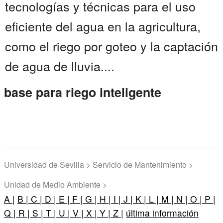
tecnologías y técnicas para el uso
eficiente del agua en la agricultura,
como el riego por goteo y la captación
de agua de lluvia....
base para riego inteligente
Universidad de Sevilla > Servicio de Mantenimiento >
Unidad de Medio Ambiente >
A |
B |
C |
D |
E |
F |
G |
H |
I |
J |
K |
L |
M |
N |
O |
P |
Q |
R |
S |
T |
U |
V |
X |
Y |
Z |
última información