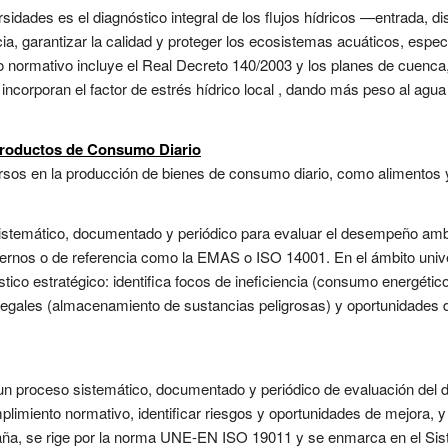
sidades es el diagnóstico integral de los flujos hídricos —entrada, di
ia, garantizar la calidad y proteger los ecosistemas acuáticos, espec
normativo incluye el Real Decreto 140/2003 y los planes de cuenca,
 incorporan el factor de estrés hídrico local , dando más peso al ag
roductos de Consumo Diario
ursos en la producción de bienes de consumo diario, como alimentos y
sistemático, documentado y periódico para evaluar el desempeño ambi
ternos o de referencia como la EMAS o ISO 14001. En el ámbito univers
ico estratégico: identifica focos de ineficiencia (consumo energético
 legales (almacenamiento de sustancias peligrosas) y oportunidades 
es un proceso sistemático, documentado y periódico de evaluación de
cumplimiento normativo, identificar riesgos y oportunidades de mejora, 
paña, se rige por la norma UNE-EN ISO 19011 y se enmarca en el Sis