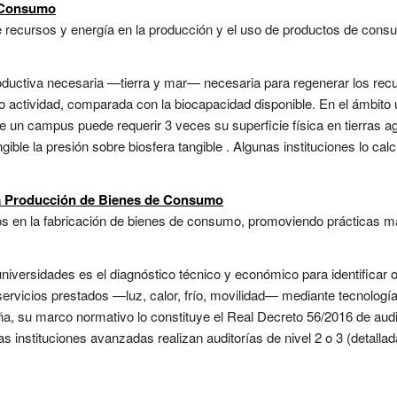
 Consumo
 recursos y energía en la producción y el uso de productos de consum
oductiva necesaria —tierra y mar— necesaria para regenerar los re
 actividad, comparada con la biocapacidad disponible. En el ámbito 
e un campus puede requerir 3 veces su superficie física en tierras ag
gible la presión sobre biosfera tangible . Algunas instituciones lo ca
a Producción de Bienes de Consumo
os en la fabricación de bienes de consumo, promoviendo prácticas má
 universidades es el diagnóstico técnico y económico para identifica
rvicios prestados —luz, calor, frío, movilidad— mediante tecnología
 su marco normativo lo constituye el Real Decreto 56/2016 de audit
as instituciones avanzadas realizan auditorías de nivel 2 o 3 (detall