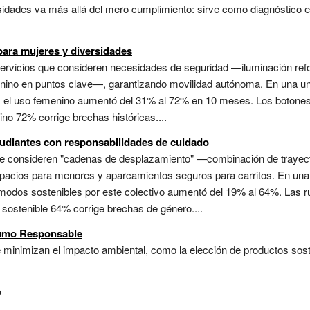
idades va más allá del mero cumplimiento: sirve como diagnóstico es
para mujeres y diversidades
 servicios que consideren necesidades de seguridad —iluminación ref
ino en puntos clave—, garantizando movilidad autónoma. En una uni
lista; el uso femenino aumentó del 31% al 72% en 10 meses. Los boto
no 72% corrige brechas históricas....
tudiantes con responsabilidades de cuidado
 que consideren "cadenas de desplazamiento" —combinación de traye
spacios para menores y aparcamientos seguros para carritos. En una 
e modos sostenibles por este colectivo aumentó del 19% al 64%. Las 
 sostenible 64% corrige brechas de género....
sumo Responsable
inimizan el impacto ambiental, como la elección de productos soste
o