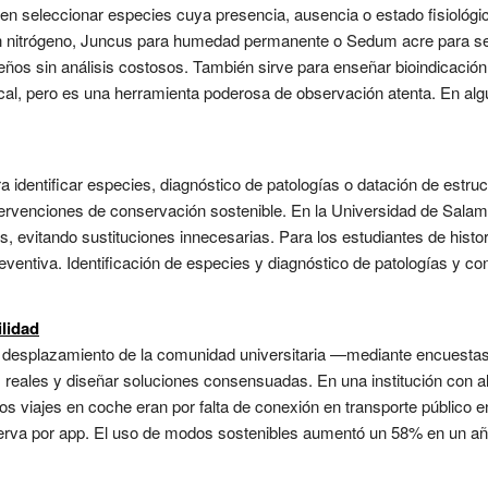
 en seleccionar especies cuya presencia, ausencia o estado fisiológic
 nitrógeno, Juncus para humedad permanente o Sedum acre para se
eños sin análisis costosos. También sirve para enseñar bioindicació
ocal, pero es una herramienta poderosa de observación atenta. En alg
 identificar especies, diagnóstico de patologías o datación de estr
tervenciones de conservación sostenible. En la Universidad de Salama
s, evitando sustituciones innecesarias. Para los estudiantes de histor
entiva. Identificación de especies y diagnóstico de patologías y co
ilidad
 de desplazamiento de la comunidad universitaria —mediante encuesta
s reales y diseñar soluciones consensuadas. En una institución con a
os viajes en coche eran por falta de conexión en transporte público 
eserva por app. El uso de modos sostenibles aumentó un 58% en un añ