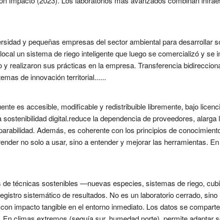
 con Impacto (2023). Los laboratorios más avanzados combinan infrae
versidad y pequeñas empresas del sector ambiental para desarrollar 
ocal un sistema de riego inteligente que luego se comercializó y se i
lo y realizaron sus prácticas en la empresa. Transferencia bidireccio
as de innovación territorial......
nte es accesible, modificable y redistribuible libremente, bajo lice
a sostenibilidad digital.reduce la dependencia de proveedores, alarga l
reparabilidad. Además, es coherente con los principios de conocimient
ender no solo a usar, sino a entender y mejorar las herramientas. En 
 de técnicas sostenibles —nuevas especies, sistemas de riego, cub
registro sistemático de resultados. No es un laboratorio cerrado, sin
 con impacto tangible en el entorno inmediato. Los datos se compart
. En climas extremos (sequía sur, humedad norte), permite adaptar s