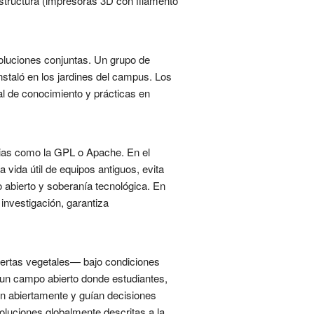
structura (impresoras 3D con filamento
soluciones conjuntas. Un grupo de
nstaló en los jardines del campus. Los
nal de conocimiento y prácticas en
ncias como la GPL o Apache. En el
a vida útil de equipos antiguos, evita
o abierto y soberanía tecnológica. En
investigación, garantiza
iertas vegetales— bajo condiciones
o un campo abierto donde estudiantes,
en abiertamente y guían decisiones
oluciones globalmente descritas a la