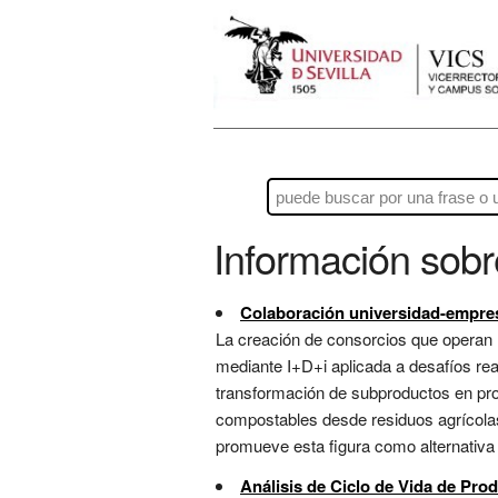
Información sob
Colaboración universidad-empres
La creación de consorcios que operan m
mediante I+D+i aplicada a desafíos real
transformación de subproductos en pr
compostables desde residuos agrícolas,
promueve esta figura como alternativa a
Análisis de Ciclo de Vida de Pro