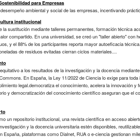
 Sostenibilidad para Empresas
desempeño ambiental y social de las empresas, incentivando práctic
ltura institucional
e la sustitución mediante talleres permanentes, formación técnica ac
valor compartido. En una universidad, se creó un "taller abierto" con
os, y el 88% de los participantes reporta mayor autoeficacia técnica.
neladas de residuos evitadas cierran ciclos materiales....
nto
quitativo a los resultados de la investigación y la docencia mediante 
e Commons. En España, la Ley 11/2022 de Ciencia lo exige para toda 
limiento legal.democratiza el conocimiento, acelera la innovación y f
atorio y democratización del conocimiento científico aseguran que el
rto
omo un repositorio institucional, una revista científica en acceso abi
nvestigación y la docencia universitaria estén disponibles, reutilizab
En España, plataformas como Dialnet, RUA o e-ciencia gestionan mil