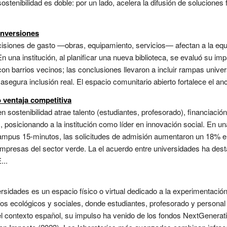
enibilidad es doble: por un lado, acelera la difusión de soluciones fr
inversiones
isiones de gasto —obras, equipamiento, servicios— afectan a la equida
n una institución, al planificar una nueva biblioteca, se evaluó su i
on barrios vecinos; las conclusiones llevaron a incluir rampas univer
asegura inclusión real. El espacio comunitario abierto fortalece el ancl
o ventaja competitiva
n sostenibilidad atrae talento (estudiantes, profesorado), financiació
osicionando a la institución como líder en innovación social. En una i
ampus 15-minutos, las solicitudes de admisión aumentaron un 18% en 
empresas del sector verde. La el acuerdo entre universidades ha dest
...
ersidades es un espacio físico o virtual dedicado a la experimentación,
os ecológicos y sociales, donde estudiantes, profesorado y personal
 el contexto español, su impulso ha venido de los fondos NextGenerati