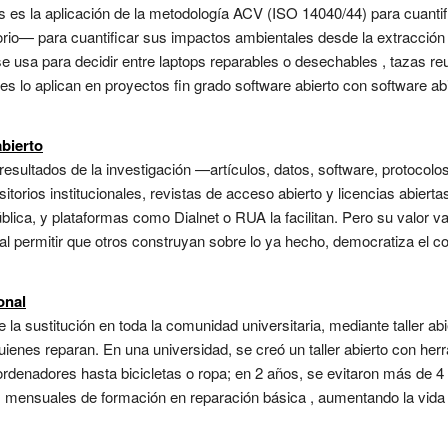
tos es la aplicación de la metodología ACV (ISO 14040/44) para cuant
torio— para cuantificar sus impactos ambientales desde la extracción 
se usa para decidir entre laptops reparables o desechables , tazas re
tes lo aplican en proyectos fin grado software abierto con software a
bierto
esultados de la investigación —artículos, datos, software, protocolos
itorios institucionales, revistas de acceso abierto y licencias abier
ública, y plataformas como Dialnet o RUA la facilitan. Pero su valor v
d al permitir que otros construyan sobre lo ya hecho, democratiza el
onal
 la sustitución en toda la comunidad universitaria, mediante taller a
uienes reparan. En una universidad, se creó un taller abierto con he
rdenadores hasta bicicletas o ropa; en 2 años, se evitaron más de 4 
s mensuales de formación en reparación básica , aumentando la vida úti