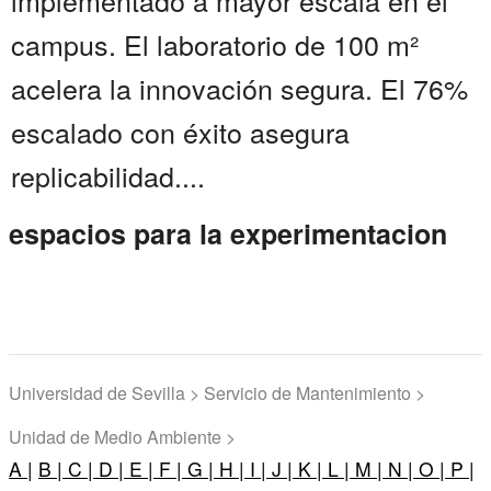
implementado a mayor escala en el
campus. El laboratorio de 100 m²
acelera la innovación segura. El 76%
escalado con éxito asegura
replicabilidad....
espacios para la experimentacion
Universidad de Sevilla > Servicio de Mantenimiento >
Unidad de Medio Ambiente >
A |
B |
C |
D |
E |
F |
G |
H |
I |
J |
K |
L |
M |
N |
O |
P |