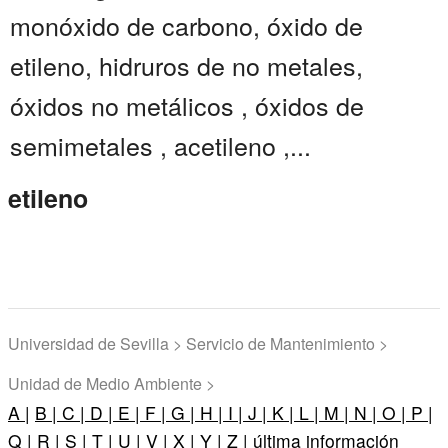
monóxido de carbono, óxido de
etileno, hidruros de no metales,
óxidos no metálicos , óxidos de
semimetales , acetileno ,...
etileno
Universidad de Sevilla > Servicio de Mantenimiento >
Unidad de Medio Ambiente >
A |
B |
C |
D |
E |
F |
G |
H |
I |
J |
K |
L |
M |
N |
O |
P |
Q |
R |
S |
T |
U |
V |
X |
Y |
Z |
última información