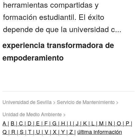
herramientas compartidas y
formación estudiantil. El éxito
depende de que la universidad c...
experiencia transformadora de
empoderamiento
Universidad de Sevilla > Servicio de Mantenimiento >
Unidad de Medio Ambiente >
A |
B |
C |
D |
E |
F |
G |
H |
I |
J |
K |
L |
M |
N |
O |
P |
Q |
R |
S |
T |
U |
V |
X |
Y |
Z |
última información