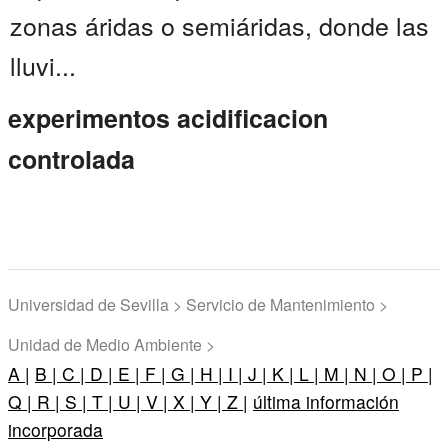
zonas áridas o semiáridas, donde las
lluvi...
experimentos acidificacion
controlada
Universidad de Sevilla > Servicio de Mantenimiento >
Unidad de Medio Ambiente >
A |
B |
C |
D |
E |
F |
G |
H |
I |
J |
K |
L |
M |
N |
O |
P |
Q |
R |
S |
T |
U |
V |
X |
Y |
Z |
última información
incorporada