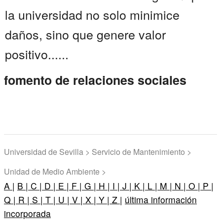
la universidad no solo minimice
daños, sino que genere valor
positivo......
fomento de relaciones sociales
Universidad de Sevilla > Servicio de Mantenimiento >
Unidad de Medio Ambiente >
A |
B |
C |
D |
E |
F |
G |
H |
I |
J |
K |
L |
M |
N |
O |
P |
Q |
R |
S |
T |
U |
V |
X |
Y |
Z |
última información
incorporada