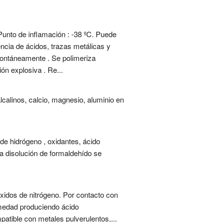
Punto de inflamación : -38 ºC. Puede
ncia de ácidos, trazas metálicas y
spontáneamente . Se polimeriza
ón explosiva . Re...
calinos, calcio, magnesio, aluminio en
 de hidrógeno , oxidantes, ácido
la disolución de formaldehído se
óxidos de nitrógeno. Por contacto con
umedad produciendo ácido
atible con metales pulverulentos,...