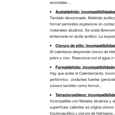
asociadas....
Acetaldehído: incompatibilidade
También denominado: Aldehído acético ,
formar peróxidos explosivos en contact
materiales alcalinos. Se oxida libreme
lentamente en ácido acético. La exposic
Cloruro de etilo: incompatibilid
Al calentarse desprende cloruro de hid
polvo y cinc. Reacciona con el agua o 
Formaldehído: incompatibilidade
Hay que evitar el Calentamiento. Incomp
perfórmico , oxidantes fuertes (peróxid
conoce también como formol...
Tetracloroetileno: incompatibili
Incompatible con Metales alcalinos y al
superficies calientes se origina clor
trocloroacético y cloruro de hidrógen