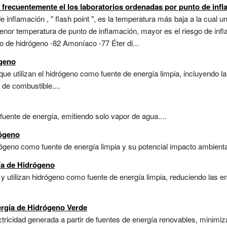
s frecuentemente el los laboratorios ordenadas por punto de inf
e inflamación , " flash point ", es la temperatura más baja a la cual
menor temperatura de punto de inflamación, mayor es el riesgo de inf
o de hidrógeno -82 Amoníaco -77 Éter di...
ógeno
ue utilizan el hidrógeno como fuente de energía limpia, incluyendo la
 de combustible....
fuente de energía, emitiendo solo vapor de agua....
rógeno
rógeno como fuente de energía limpia y su potencial impacto ambienta
ía de Hidrógeno
 utilizan hidrógeno como fuente de energía limpia, reduciendo las e
ergía de Hidrógeno Verde
ctricidad generada a partir de fuentes de energía renovables, minim