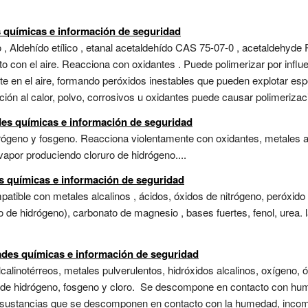
s químicas e información de seguridad
 Aldehído etílico , etanal acetaldehído CAS 75-07-0 , acetaldehyde 
o con el aire. Reacciona con oxidantes . Puede polimerizar por influe
nte en el aire, formando peróxidos inestables que pueden explotar e
ión al calor, polvo, corrosivos u oxidantes puede causar polimerizaci
ades químicas e información de seguridad
rógeno y fosgeno. Reacciona violentamente con oxidantes, metales al
vapor produciendo cloruro de hidrógeno....
s químicas e información de seguridad
atible con metales alcalinos , ácidos, óxidos de nitrógeno, peróxido
o de hidrógeno), carbonato de magnesio , bases fuertes, fenol, urea. 
dades químicas e información de seguridad
calinotérreos, metales pulverulentos, hidróxidos alcalinos, oxígeno, 
uro de hidrógeno, fosgeno y cloro. Se descompone en contacto con h
o.,sustancias que se descomponen en contacto con la humedad, incomp