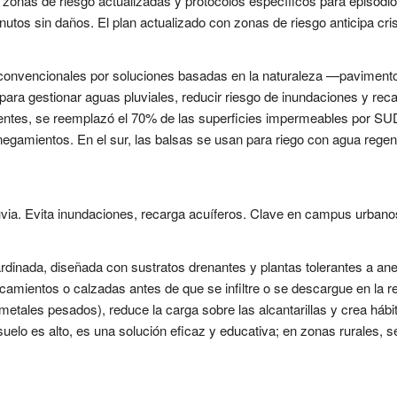
 zonas de riesgo actualizadas y protocolos específicos para episodio
utos sin daños. El plan actualizado con zonas de riesgo anticipa crisi
 convencionales por soluciones basadas en la naturaleza —pavimentos
para gestionar aguas pluviales, reducir riesgo de inundaciones y recar
rrentes, se reemplazó el 70% de las superficies impermeables por SUD
negamientos. En el sur, las balsas se usan para riego con agua rege
luvia. Evita inundaciones, recarga acuíferos. Clave en campus urbanos.
ardinada, diseñada con sustratos drenantes y plantas tolerantes a ane
camientos o calzadas antes de que se infiltre o se descargue en la re
etales pesados), reduce la carga sobre las alcantarillas y crea hábi
uelo es alto, es una solución eficaz y educativa; en zonas rurales, s