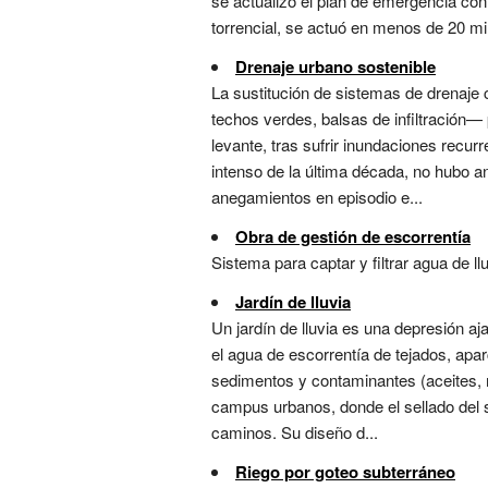
se actualizó el plan de emergencia con
torrencial, se actuó en menos de 20 min
Drenaje urbano sostenible
La sustitución de sistemas de drenaje
techos verdes, balsas de infiltración— 
levante, tras sufrir inundaciones recu
intenso de la última década, no hubo a
anegamientos en episodio e...
Obra de gestión de escorrentía
Sistema para captar y filtrar agua de l
Jardín de lluvia
Un jardín de lluvia es una depresión aj
el agua de escorrentía de tejados, apar
sedimentos y contaminantes (aceites, m
campus urbanos, donde el sellado del s
caminos. Su diseño d...
Riego por goteo subterráneo