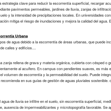
a estrategia clave para reducir la escorrentía superficial, recargar a
diante pavimentos permeables, jardines de lluvia, zanjas de infiltrac
uelo y la intensidad de precipitaciones locales. En universidades c
ción mitiga el riesgo de inundaciones y mejora la calidad del agua.
orrentía Urbana
os de agua debido a la escorrentía de áreas urbanas, que puede incl
e calles y edificios....
 una zanja rellena de grava y materia orgánica, cubierta con césped o
a lentamente al acuífero. En campus con pendientes suaves, es más 
el volumen de escorrentía y la permeabilidad del suelo. Puede integ
se recomienda en sus guías de gestión de aguas pluviales sostenible.
gua de lluvia se infiltre en el suelo, sin escorrentía superficial, me
, ausencia de impermeabilizantes y microtopografía favorable. Se apl