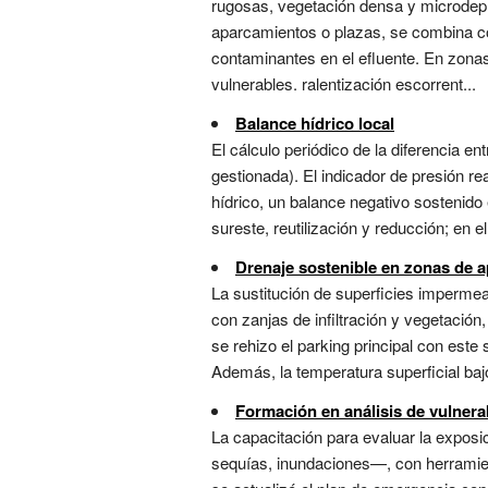
rugosas, vegetación densa y microdepr
aparcamientos o plazas, se combina c
contaminantes en el efluente. En zonas 
vulnerables. ralentización escorrent...
Balance hídrico local
El cálculo periódico de la diferencia ent
gestionada). El indicador de presión re
hídrico, un balance negativo sostenido
sureste, reutilización y reducción; en 
Drenaje sostenible en zonas de 
La sustitución de superficies imperm
con zanjas de infiltración y vegetación,
se rehizo el parking principal con este 
Además, la temperatura superficial bajó 
Formación en análisis de vulnerab
La capacitación para evaluar la exposi
sequías, inundaciones—, con herramient