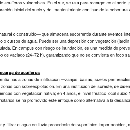
acuíferos vulnerables. En el sur, se usa para recarga; en el norte, 
ación inicial del suelo y del mantenimiento continuo de la cobertura v
natural o construido— que almacena escorrentía durante eventos inte
o o cursos de agua. Puede ser una depresión con vegetación (jardín 
gulada. En campus con riesgo de inundación, es una medida de preven
po de vaciado (24–72 h), garantizando que no se convierta en foco s
recarga de acuíferos
rentía hacia zonas de infiltración —zanjas, balsas, suelos permeabl
 zonas con sobreexplotación. En una institución del sureste, se diseñ
encas con vegetación nativa; en 4 años, el nivel freático local subi
sitarios se ha promovido este enfoque como alternativa a la desalació
ar y filtrar el agua de lluvia procedente de superficies impermeables