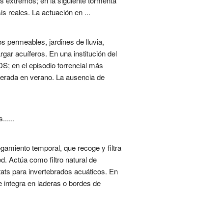
s extremos; en la siguiente tormenta
s reales. La actuación en ...
 permeables, jardines de lluvia,
gar acuíferos. En una institución del
S; en el episodio torrencial más
nerada en verano. La ausencia de
.....
gamiento temporal, que recoge y filtra
d. Actúa como filtro natural de
tats para invertebrados acuáticos. En
e integra en laderas o bordes de