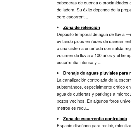
cabeceras de cuenca o proximidades de 
de ladera. Su éxito depende de la prepar
cero escorrent...
Zona de retención
Depósito temporal de agua de lluvia —
evitando picos en redes de saneamient
o una cisterna enterrada con salida re
volumen de lluvia a 100 años y el tiem
escorrentía intensa y ...
Drenaje de aguas pluviales para 
La canalización controlada de la escor
subterráneos, especialmente crítico en
agua de cubiertas y parkings a microcu
pozos vecinos. En algunos foros univer
metros es recu...
Zona de escorrentía controlada
Espacio diseñado para recibir, ralentiz