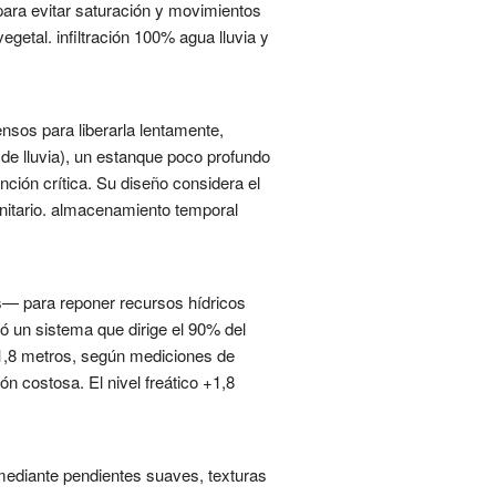
para evitar saturación y movimientos
egetal. infiltración 100% agua lluvia y
nsos para liberarla lentamente,
de lluvia), un estanque poco profundo
ción crítica. Su diseño considera el
anitario. almacenamiento temporal
es— para reponer recursos hídricos
ó un sistema que dirige el 90% del
ó 1,8 metros, según mediciones de
n costosa. El nivel freático +1,8
, mediante pendientes suaves, texturas