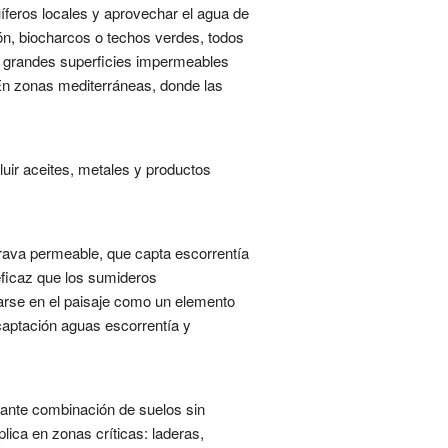
cuíferos locales y aprovechar el agua de
ión, biocharcos o techos verdes, todos
on grandes superficies impermeables
 En zonas mediterráneas, donde las
uir aceites, metales y productos
 grava permeable, que capta escorrentía
eficaz que los sumideros
rarse en el paisaje como un elemento
 captación aguas escorrentía y
diante combinación de suelos sin
ica en zonas críticas: laderas,