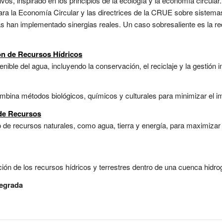
vos, inspirado en los principios de la ecología y la economía circular
ara la Economía Circular y las directrices de la CRUE sobre sistemas
as han implementado sinergias reales. Un caso sobresaliente es la r
ón de Recursos Hídricos
enible del agua, incluyendo la conservación, el reciclaje y la gestión 
bina métodos biológicos, químicos y culturales para minimizar el im
 de Recursos
 de recursos naturales, como agua, tierra y energía, para maximizar l
ón de los recursos hídricos y terrestres dentro de una cuenca hidrog
tegrada