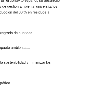
. En el contexto español, su desarrollo
 de gestión ambiental universitarios
educción del 30 % en residuos a
integrada de cuencas....
pacto ambiental....
a sostenibilidad y minimizar los
ráfica...