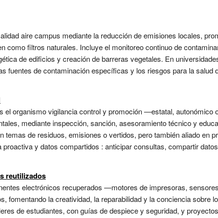
 calidad aire campus mediante la reducción de emisiones locales, pro
 como filtros naturales. Incluye el monitoreo continuo de contamin
rgética de edificios y creación de barreras vegetales. En universidad
 las fuentes de contaminación específicas y los riesgos para la salud 
l
 el organismo vigilancia control y promoción —estatal, autonómico o
ntales, mediante inspección, sanción, asesoramiento técnico y educac
en temas de residuos, emisiones o vertidos, pero también aliado en 
proactiva y datos compartidos : anticipar consultas, compartir datos 
s reutilizados
nentes electrónicos recuperados —motores de impresoras, sensores 
ios, fomentando la creatividad, la reparabilidad y la conciencia sobre l
lleres de estudiantes, con guías de despiece y seguridad, y proyecto