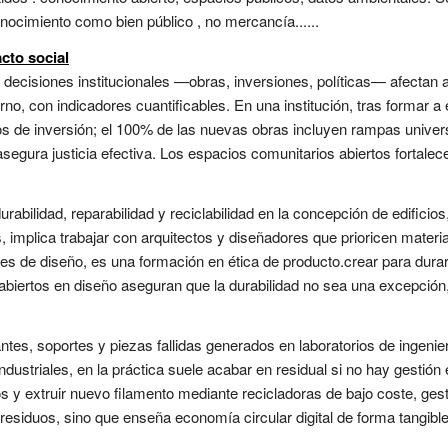
nocimiento como bien público , no mercancía......
cto social
decisiones institucionales —obras, inversiones, políticas— afectan a l
rno, con indicadores cuantificables. En una institución, tras formar a 
tos de inversión; el 100% de las nuevas obras incluyen rampas unive
asegura justicia efectiva. Los espacios comunitarios abiertos fortalecen
durabilidad, reparabilidad y reciclabilidad en la concepción de edificio
, implica trabajar con arquitectos y diseñadores que prioricen mater
es de diseño, es una formación en ética de producto.crear para durar
iertos en diseño aseguran que la durabilidad no sea una excepción, si
tes, soportes y piezas fallidas generados en laboratorios de ingenier
ustriales, en la práctica suele acabar en residual si no hay gestión 
siduos y extruir nuevo filamento mediante recicladoras de bajo coste, ge
residuos, sino que enseña economía circular digital de forma tangible.