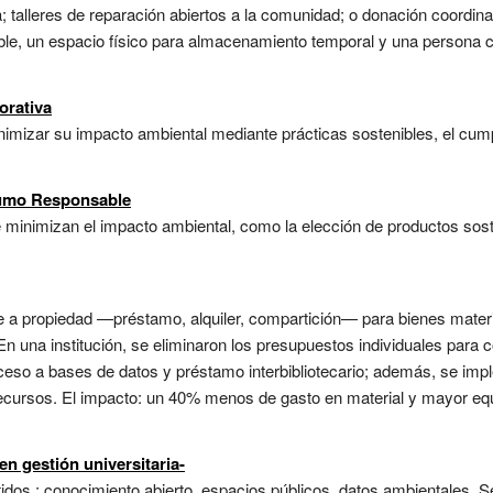
na; talleres de reparación abiertos a la comunidad; o donación coordin
ible, un espacio físico para almacenamiento temporal y una persona 
orativa
mizar su impacto ambiental mediante prácticas sostenibles, el cump
sumo Responsable
inimizan el impacto ambiental, como la elección de productos soste
 a propiedad —préstamo, alquiler, compartición— para bienes materi
 una institución, se eliminaron los presupuestos individuales para c
ceso a bases de datos y préstamo interbibliotecario; además, se imp
ecursos. El impacto: un 40% menos de gasto en material y mayor eq
n gestión universitaria-
os : conocimiento abierto, espacios públicos, datos ambientales. Se 