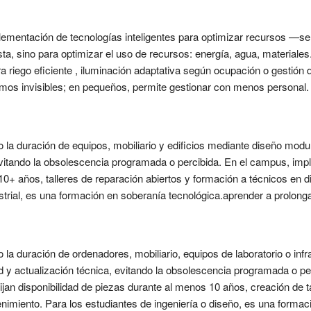
lementación de tecnologías inteligentes para optimizar recursos —sen
ta, sino para optimizar el uso de recursos: energía, agua, materiales
iego eficiente , iluminación adaptativa según ocupación o gestión d
s invisibles; en pequeños, permite gestionar con menos personal. El
 la duración de equipos, mobiliario y edificios mediante diseño modu
 evitando la obsolescencia programada o percibida. En el campus, imp
10+ años, talleres de reparación abiertos y formación a técnicos en 
strial, es una formación en soberanía tecnológica.aprender a prolonga
 la duración de ordenadores, mobiliario, equipos de laboratorio o inf
d y actualización técnica, evitando la obsolescencia programada o per
jan disponibilidad de piezas durante al menos 10 años, creación de ta
nimiento. Para los estudiantes de ingeniería o diseño, es una formac