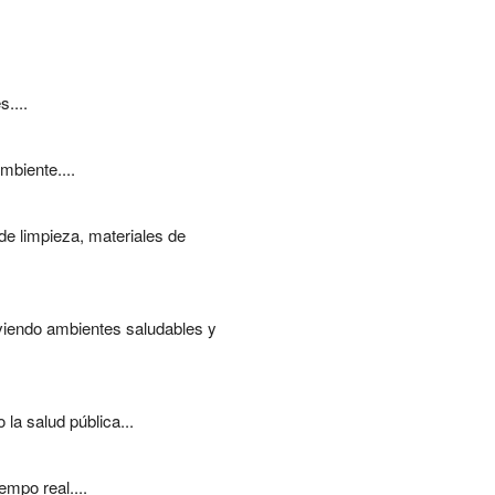
....
mbiente....
de limpieza, materiales de
oviendo ambientes saludables y
 la salud pública...
empo real....