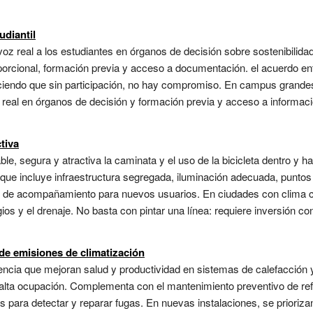
udiantil
z real a los estudiantes en órganos de decisión sobre sostenibilid
orcional, formación previa y acceso a documentación. el acuerdo en
endo que sin participación, no hay compromiso. En campus grandes,
real en órganos de decisión y formación previa y acceso a informaci
tiva
e, segura y atractiva la caminata y el uso de la bicicleta dentro y h
que incluye infraestructura segregada, iluminación adecuada, puntos
as de acompañamiento para nuevos usuarios. En ciudades con clima cá
os y el drenaje. No basta con pintar una línea: requiere inversión co
de emisiones de climatización
iciencia que mejoran salud y productividad en sistemas de calefacción y
 alta ocupación. Complementa con el mantenimiento preventivo de ref
s para detectar y reparar fugas. En nuevas instalaciones, se priori