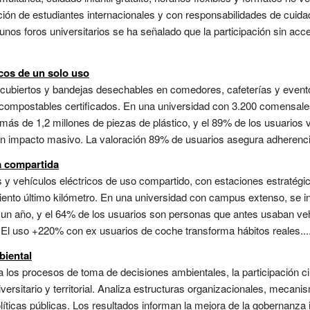
ación de estudiantes internacionales y con responsabilidades de cui
unos foros universitarios se ha señalado que la participación sin acce
icos de un solo uso
 cubiertos y bandejas desechables en comedores, cafeterías y event
es compostables certificados. En una universidad con 3.200 comensale
on más de 1,2 millones de piezas de plástico, y el 89% de los usuarios
n impacto masivo. La valoración 89% de usuarios asegura adherencia 
a compartida
es y vehículos eléctricos de uso compartido, con estaciones estratégic
ento último kilómetro. En una universidad con campus extenso, se in
n año, y el 64% de los usuarios son personas que antes usaban veh
 El uso +220% con ex usuarios de coche transforma hábitos reales...
iental
a los procesos de toma de decisiones ambientales, la participación ci
iversitario y territorial. Analiza estructuras organizacionales, mecan
líticas públicas. Los resultados informan la mejora de la gobernanza in