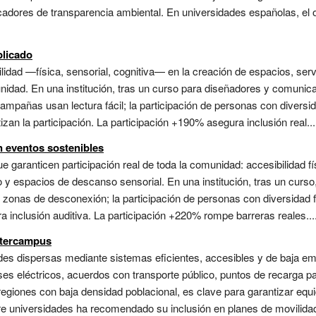
dicadores de transparencia ambiental. En universidades españolas, el o
plicado
lidad —física, sensorial, cognitiva— en la creación de espacios, serv
nidad. En una institución, tras un curso para diseñadores y comunic
s campañas usan lectura fácil; la participación de personas con diver
n la participación. La participación +190% asegura inclusión real...
n eventos sostenibles
e garanticen participación real de toda la comunidad: accesibilidad fís
o y espacios de descanso sensorial. En una institución, tras un curso
 y zonas de desconexión; la participación de personas con diversidad
 inclusión auditiva. La participación +220% rompe barreras reales...
ntercampus
des dispersas mediante sistemas eficientes, accesibles y de baja emi
s eléctricos, acuerdos con transporte público, puntos de recarga par
egiones con baja densidad poblacional, es clave para garantizar equid
ntre universidades ha recomendado su inclusión en planes de movilid