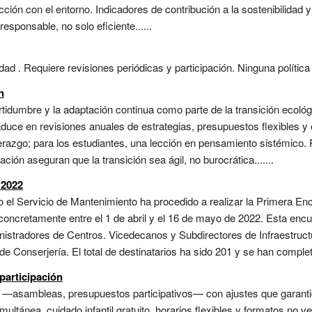
cción con el entorno. Indicadores de contribución a la sostenibilidad 
esponsable, no solo eficiente......
d . Requiere revisiones periódicas y participación. Ninguna política e
n
rtidumbre y la adaptación continua como parte de la transición ecológi
aduce en revisiones anuales de estrategias, presupuestos flexibles y
derazgo; para los estudiantes, una lección en pensamiento sistémico
ción aseguran que la transición sea ágil, no burocrática.......
 2022
 el Servicio de Mantenimiento ha procedido a realizar la Primera Enc
 concretamente entre el 1 de abril y el 16 de mayo de 2022. Esta encu
nistradores de Centros. Vicedecanos y Subdirectores de Infraestruct
Conserjería. El total de destinatarios ha sido 201 y se han complet
participación
 —asambleas, presupuestos participativos— con ajustes que garantice
ultánea, cuidado infantil gratuito, horarios flexibles y formatos no ve