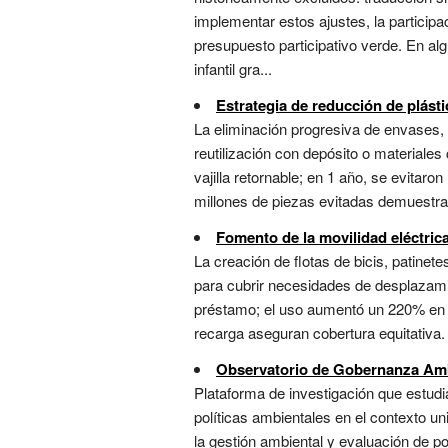
implementar estos ajustes, la particip
presupuesto participativo verde. En alg
infantil gra...
Estrategia de reducción de plást
La eliminación progresiva de envases,
reutilización con depósito o material
vajilla retornable; en 1 año, se evitar
millones de piezas evitadas demuestra
Fomento de la movilidad eléctric
La creación de flotas de bicis, patinet
para cubrir necesidades de desplazami
préstamo; el uso aumentó un 220% en u
recarga aseguran cobertura equitativa.
Observatorio de Gobernanza Amb
Plataforma de investigación que estudi
políticas ambientales en el contexto un
la gestión ambiental y evaluación de po