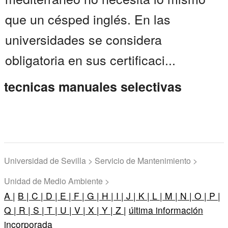
que un césped inglés. En las
universidades se considera
obligatoria en sus certificaci...
tecnicas manuales selectivas
Universidad de Sevilla > Servicio de Mantenimiento >
Unidad de Medio Ambiente >
A |
B |
C |
D |
E |
F |
G |
H |
I |
J |
K |
L |
M |
N |
O |
P |
Q |
R |
S |
T |
U |
V |
X |
Y |
Z |
última información
incorporada