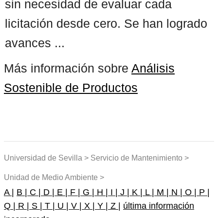
sin necesidad de evaluar cada
licitación desde cero. Se han logrado
avances ...
Más información sobre
Análisis
Sostenible de Productos
Universidad de Sevilla > Servicio de Mantenimiento >
Unidad de Medio Ambiente >
A |
B |
C |
D |
E |
F |
G |
H |
I |
J |
K |
L |
M |
N |
O |
P |
Q |
R |
S |
T |
U |
V |
X |
Y |
Z |
última información