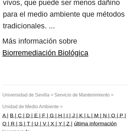
vivos, que puede ser menos dañino
para el medio ambiente que métodos
tradicionales. ...
Más información sobre
Biorremediación Biológica
Universidad de Sevilla > Servicio de Mantenimiento >
Unidad de Medio Ambiente >
A |
B |
C |
D |
E |
F |
G |
H |
I |
J |
K |
L |
M |
N |
O |
P |
Q |
R |
S |
T |
U |
V |
X |
Y |
Z |
última información