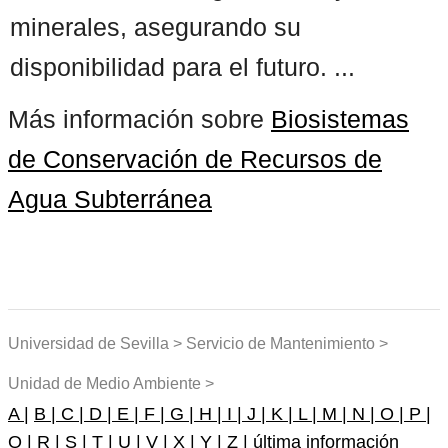
minerales, asegurando su
disponibilidad para el futuro. ...
Más información sobre
Biosistemas
de Conservación de Recursos de
Agua Subterránea
Universidad de Sevilla > Servicio de Mantenimiento >
Unidad de Medio Ambiente >
A |
B |
C |
D |
E |
F |
G |
H |
I |
J |
K |
L |
M |
N |
O |
P |
Q |
R |
S |
T |
U |
V |
X |
Y |
Z |
última información