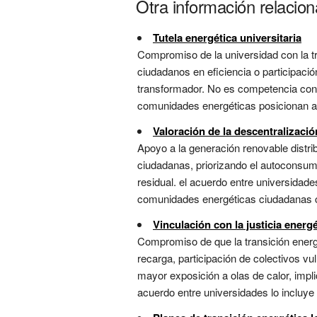
Otra información relacio
Tutela energética universitaria
Compromiso de la universidad con la t
ciudadanos en eficiencia o participació
transformador. No es competencia con e
comunidades energéticas posicionan a l
Valoración de la descentralizació
Apoyo a la generación renovable distr
ciudadanas, priorizando el autoconsumo y 
residual. el acuerdo entre universida
comunidades energéticas ciudadanas co
Vinculación con la justicia energé
Compromiso de que la transición energé
recarga, participación de colectivos v
mayor exposición a olas de calor, impli
acuerdo entre universidades lo incluye 