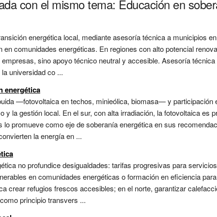
nada con el mismo tema: Educación en sober
ransición energética local, mediante asesoría técnica a municipios 
n en comunidades energéticas. En regiones con alto potencial renovab
mpresas, sino apoyo técnico neutral y accesible. Asesoría técnica a
a universidad co ...
n energética
ibuida —fotovoltaica en techos, minieólica, biomasa— y participació
la gestión local. En el sur, con alta irradiación, la fotovoltaica es pr
des lo promueve como eje de soberanía energética en sus recomendac
nvierten la energía en ...
tica
tica no profundice desigualdades: tarifas progresivas para servicios
ulnerables en comunidades energéticas o formación en eficiencia para 
ca crear refugios frescos accesibles; en el norte, garantizar calefacc
como principio transvers ...