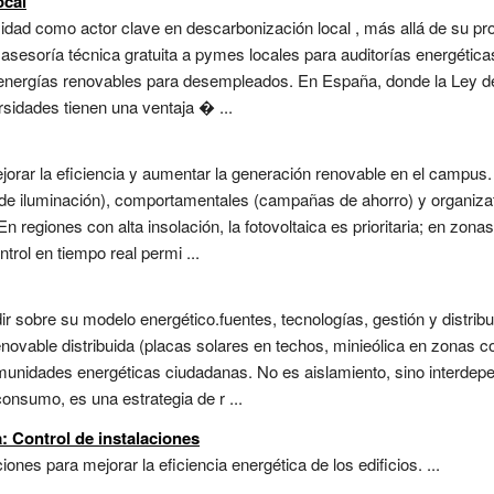
ocal
sidad como actor clave en descarbonización local , más allá de su pr
esoría técnica gratuita a pymes locales para auditorías energéticas,
n energías renovables para desempleados. En España, donde la Ley d
rsidades tienen una ventaja � ...
ejorar la eficiencia y aumentar la generación renovable en el campu
ón de iluminación), comportamentales (campañas de ahorro) y organiz
regiones con alta insolación, la fotovoltaica es prioritaria; en zonas
rol en tiempo real permi ...
r sobre su modelo energético.fuentes, tecnologías, gestión y distribu
novable distribuida (placas solares en techos, minieólica en zonas co
comunidades energéticas ciudadanas. No es aislamiento, sino interdepen
nsumo, es una estrategia de r ...
: Control de instalaciones
iones para mejorar la eficiencia energética de los edificios. ...