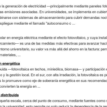
 la generación de electricidad —principalmente mediante paneles fot
 las emisiones asociadas. En universidades, se implementa en cubier
mbinarse con sistemas de almacenamiento para cubrir demandas noct
despliegue mediante el llamado "autoconsumo c ...
olar en energía eléctrica mediante el efecto fotovoltaico, y cuya insta
camiento— es una de las medidas más efectivas para avanzar hacia 
orno universitario, su valor va más allá del ahorro en la factura: perm
ateriales, ...
n energética
ibuida —fotovoltaica en techos, minieólica, biomasa— y participació
la gestión local. En el sur, con alta irradiación, la fotovoltaica es pr
des lo promueve como eje de soberanía energética en sus recomendac
nvierten la energía en ...
distribuida
equeña escala, cerca del punto de consumo, mediante fuentes como sol
 la universidad, esto permite no solo reducir la dependencia de la re