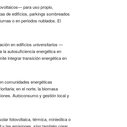
ovoltaicos— para uso propio,
tas de edificios, parkings sombreados
urnas o en periodos nublados. El
lación en edificios universitarios —
la autosuficiencia energética en
ite integrar transición energética en
n en comunidades energéticas
ioritaria; en el norte, la biomasa
iones. Autoconsumo y gestión local y
ar fotovoltaica, térmica, minieólica o
d y las emisiones, sino también crear