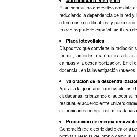
Autoconsumo energético
El autoconsumo energético consiste en
reduciendo la dependencia de la red y
o terrenos no edificables, y puede co
marco regulatorio español facilita su 
Placa fotovoltaica
Dispositivo que convierte la radiación s
techos, fachadas, marquesinas de apar
campus y la descarbonización. En el ent
docencia , en la investigación (nuevos m
Valoración de la descentralizació
Apoyo a la generación renovable distr
ciudadanas, priorizando el autoconsumo y 
residual. el acuerdo entre universida
comunidades energéticas ciudadanas co
Producción de energía renovable 
Generación de electricidad o calor a p
biomasa residual del propio campus. En