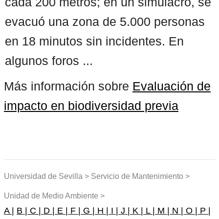
cada 200 metros; en un simulacro, se
evacuó una zona de 5.000 personas
en 18 minutos sin incidentes. En
algunos foros ...
Más información sobre
Evaluación de
impacto en biodiversidad previa
Universidad de Sevilla > Servicio de Mantenimiento >
Unidad de Medio Ambiente >
A |
B |
C |
D |
E |
F |
G |
H |
I |
J |
K |
L |
M |
N |
O |
P |