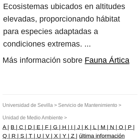
Ecosistemas ubicados en altitudes
elevadas, proporcionando hábitat
para especies adaptadas a
condiciones extremas. ...
Más información sobre
Fauna Ártica
Universidad de Sevilla > Servicio de Mantenimiento >
Unidad de Medio Ambiente >
A |
B |
C |
D |
E |
F |
G |
H |
I |
J |
K |
L |
M |
N |
O |
P |
Q |
R |
S |
T |
U |
V |
X |
Y |
Z |
última información