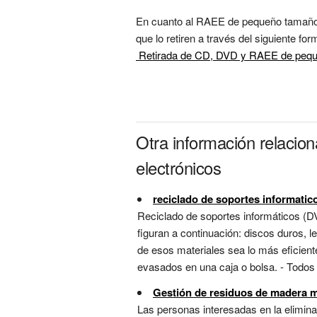
En cuanto al RAEE de pequeño tamaño c
 Retirada de CD, DVD y RAEE de peq
Otra información relacio
electrónicos
reciclado de soportes informatic
Reciclado de soportes informáticos (
figuran a continuación: discos duros, 
de esos materiales sea lo más eficien
evasados en una caja o bolsa. - Todos 
Gestión de residuos de madera m
Las personas interesadas en la eliminac