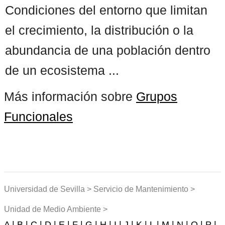
Condiciones del entorno que limitan
el crecimiento, la distribución o la
abundancia de una población dentro
de un ecosistema ...
Más información sobre
Grupos
Funcionales
Universidad de Sevilla > Servicio de Mantenimiento >
Unidad de Medio Ambiente >
A |
B |
C |
D |
E |
F |
G |
H |
I |
J |
K |
L |
M |
N |
O |
P |