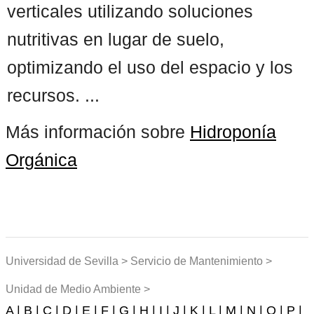
verticales utilizando soluciones
nutritivas en lugar de suelo,
optimizando el uso del espacio y los
recursos. ...
Más información sobre
Hidroponía
Orgánica
Universidad de Sevilla > Servicio de Mantenimiento >
Unidad de Medio Ambiente >
A |
B |
C |
D |
E |
F |
G |
H |
I |
J |
K |
L |
M |
N |
O |
P |