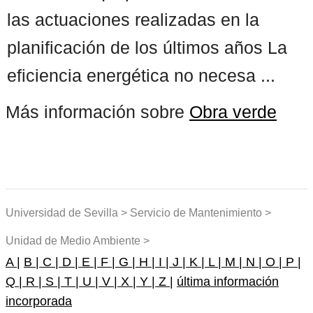
las actuaciones realizadas en la
planificación de los últimos años La
eficiencia energética no necesa ...
Más información sobre
Obra verde
Universidad de Sevilla > Servicio de Mantenimiento >
Unidad de Medio Ambiente >
A |
B |
C |
D |
E |
F |
G |
H |
I |
J |
K |
L |
M |
N |
O |
P |
Q |
R |
S |
T |
U |
V |
X |
Y |
Z |
última información
incorporada