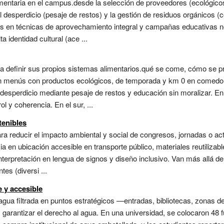
entaria en el campus.desde la selección de proveedores (ecológicos, 
l desperdicio (pesaje de restos) y la gestión de residuos orgánicos 
os en técnicas de aprovechamiento integral y campañas educativas no
 identidad cultural (ace ...
 a definir sus propios sistemas alimentarios.qué se come, cómo se 
e en menús con productos ecológicos, de temporada y km 0 en comedo
l desperdicio mediante pesaje de restos y educación sin moralizar. E
l y coherencia. En el sur, ...
tenibles
ra reducir el impacto ambiental y social de congresos, jornadas o act
 en ubicación accesible en transporte público, materiales reutilizabl
nterpretación en lengua de signos y diseño inclusivo. Van más allá del 
tes (diversi ...
e y accesible
 agua filtrada en puntos estratégicos —entradas, bibliotecas, zonas
y garantizar el derecho al agua. En una universidad, se colocaron 48 f