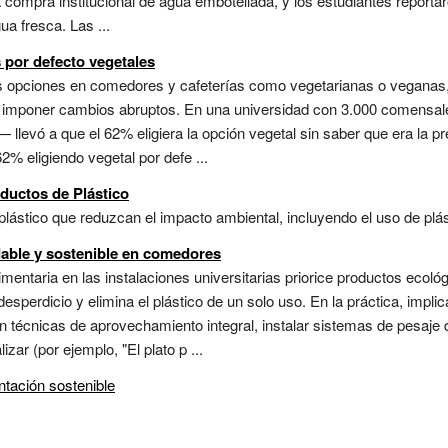
a compra institucional de agua embotellada, y los estudiantes report
ua fresca. Las ...
por defecto vegetales
as opciones en comedores y cafeterías como vegetarianas o veganas
in imponer cambios abruptos. En una universidad con 3.000 comensa
 llevó a que el 62% eligiera la opción vegetal sin saber que era la p
2% eligiendo vegetal por defe ...
ductos de Plástico
lástico que reduzcan el impacto ambiental, incluyendo el uso de plást
dable y sostenible en comedores
mentaria en las instalaciones universitarias priorice productos ecoló
desperdicio y elimina el plástico de un solo uso. En la práctica, impli
 técnicas de aprovechamiento integral, instalar sistemas de pesaje 
ar (por ejemplo, "El plato p ...
ntación sostenible