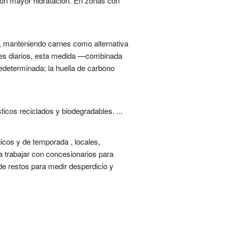
aron mayor hidratación. En zonas con
, manteniendo carnes como alternativa
les diarios, esta medida —combinada
redeterminada; la huella de carbono
icos reciclados y biodegradables. ...
gicos y de temporada , locales,
ca trabajar con concesionarios para
de restos para medir desperdicio y