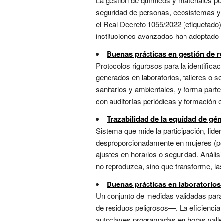
La gestión de químicos y materiales pe
seguridad de personas, ecosistemas y p
el Real Decreto 1055/2022 (etiquetado
instituciones avanzadas han adoptado el p
Buenas prácticas en gestión de r
Protocolos rigurosos para la identific
generados en laboratorios, talleres o s
sanitarios y ambientales, y forma parte
con auditorías periódicas y formación e
Trazabilidad de la equidad de gé
Sistema que mide la participación, lide
desproporcionadamente en mujeres (por
ajustes en horarios o seguridad. Análi
no reproduzca, sino que transforme, las
Buenas prácticas en laboratorios
Un conjunto de medidas validadas para
de residuos peligrosos—. La eficiencia
autoclaves programadas en horas valle,