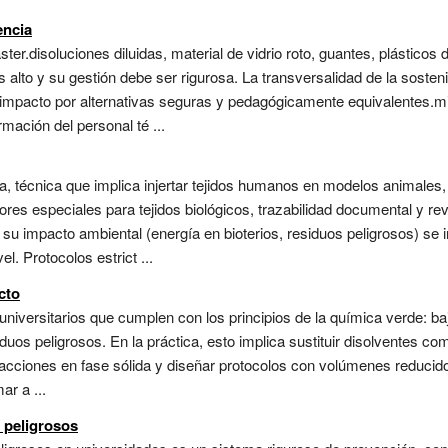
encia
er.disoluciones diluidas, material de vidrio roto, guantes, plástic
 alto y su gestión debe ser rigurosa. La transversalidad de la sosteni
to impacto por alternativas seguras y pedagógicamente equivalentes.m
mación del personal té ...
ia, técnica que implica injertar tejidos humanos en modelos animales,
ores especiales para tejidos biológicos, trazabilidad documental y re
, su impacto ambiental (energía en bioterios, residuos peligrosos) se 
el. Protocolos estrict ...
cto
iversitarios que cumplen con los principios de la química verde: baja
os peligrosos. En la práctica, esto implica sustituir disolventes com
reacciones en fase sólida y diseñar protocolos con volúmenes reducid
ar a ...
 peligrosos