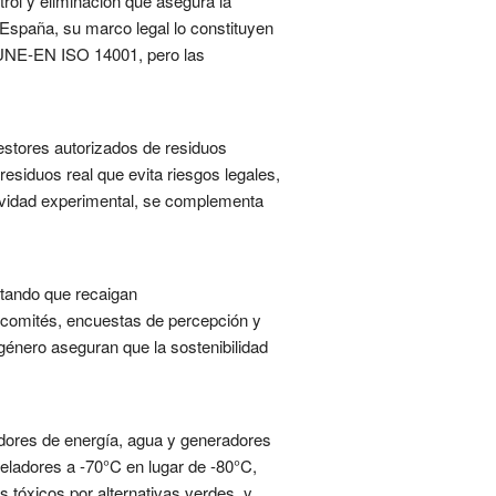
rol y eliminación que asegura la
España, su marco legal lo constituyen
a UNE-EN ISO 14001, pero las
gestores autorizados de residuos
residuos real que evita riesgos legales,
ctividad experimental, se complementa
vitando que recaigan
 comités, encuestas de percepción y
género aseguran que la sostenibilidad
dores de energía, agua y generadores
geladores a -70°C en lugar de -80°C,
 tóxicos por alternativas verdes, y