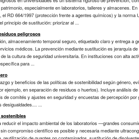
ligrosos en universidades es un sistema riguroso de prevención, cont
atrimonio, especialmente en laboratorios, talleres y almacenes. En 
), el RD 664/1997 (protección frente a agentes químicos) y la norm
rincipio de sustitución: priorizar al ...
esiduos peligrosos
ación, almacenamiento temporal seguro, etiquetado claro y entrega a 
ervicios médicos. La prevención mediante sustitución es jerarquía de 
 de la cultura de seguridad universitaria. En instituciones con alta a
specífica para ...
nero
razgo y beneficios de las políticas de sostenibilidad según género, e
 ejemplo, en separación de residuos o huertos). Incluye análisis de
sis de comités y ajustes en seguridad y encuestas de percepción por 
 desigualdades.... ...
 sostenibles
 reducir el impacto ambiental de los laboratorios —grandes consumi
 sin compromiso científico es posible y necesaria mediante ultracon
 reutilización de guantes no contaminados, sustitución de disolventes