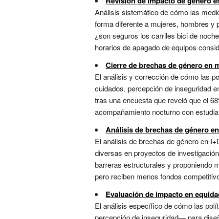
Revisión de impacto de género en
Análisis sistemático de cómo las medid
forma diferente a mujeres, hombres y p
¿son seguros los carriles bici de noc
horarios de apagado de equipos conside
Cierre de brechas de género en 
El análisis y corrección de cómo las 
cuidados, percepción de inseguridad en
tras una encuesta que reveló que el 68
acompañamiento nocturno con estudiant
Análisis de brechas de género en
El análisis de brechas de género en I+
diversas en proyectos de investigación
barreras estructurales y proponiendo m
pero reciben menos fondos competitivos
Evaluación de impacto en equida
El análisis específico de cómo las po
percepción de inseguridad— para diseñar