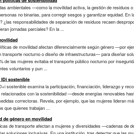
 políticas de sostenibilidad
as ambientales —como la movilidad activa, la gestión de residuos o 
ersonas no binarias, para corregir sesgos y garantizar equidad. En l
he? ¿las responsabilidades de separación de residuos recaen despro
ran jornadas parciales? En la ...
movilidad
políticas de movilidad afectan diferencialmente según género —por e
 transporte nocturno o diseño de infraestructuras— para diseñar soluc
% de las mujeres evitaba el transporte público nocturno por inseguri
es voluntarios y pun ...
 IDi sostenible
D+i sostenible examina la participación, financiación, liderazgo y re
 relacionados con la sostenibilidad —desde energías renovables hasta
edidas correctoras. Revela, por ejemplo, que las mujeres lideran más
 que quienes trabajan ...
d de género en movilidad
líticas de transporte afectan a mujeres y diversidades —cadenas de 
 soluciones inclusivas. En una institución, tras detectar que las muj