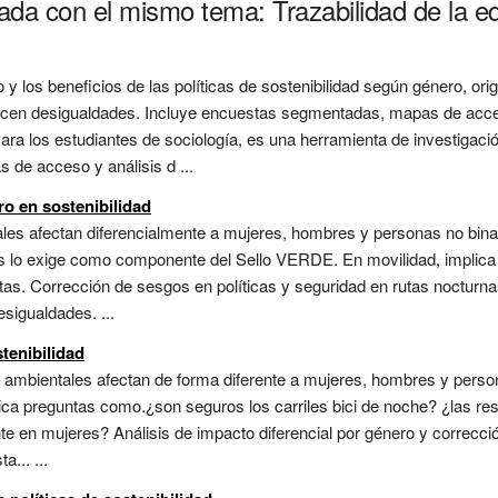
nada con el mismo tema: Trazabilidad de la 
y los beneficios de las políticas de sostenibilidad según género, ori
icen desigualdades. Incluye encuestas segmentadas, mapas de acces
ara los estudiantes de sociología, es una herramienta de investigación
de acceso y análisis d ...
ro en sostenibilidad
ales afectan diferencialmente a mujeres, hombres y personas no binar
es lo exige como componente del Sello VERDE. En movilidad, implica 
tas. Corrección de sesgos en políticas y seguridad en rutas nocturna
sigualdades. ...
tenibilidad
 ambientales afectan de forma diferente a mujeres, hombres y person
plica preguntas como.¿son seguros los carriles bici de noche? ¿las r
 en mujeres? Análisis de impacto diferencial por género y correcci
a... ...